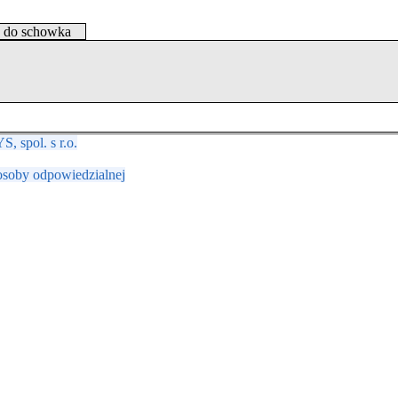
j do schowka
 spol. s r.o.
osoby odpowiedzialnej