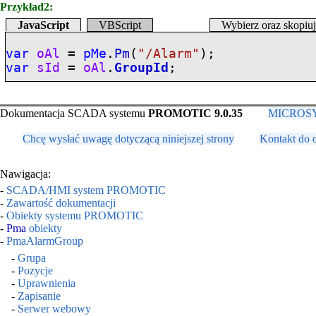
Przykład2:
JavaScript
VBScript
Wybierz oraz skopiu
var
oAl
=
pMe
.
Pm
(
"/Alarm"
);
var
sId
=
oAl
.
GroupId
;
Dokumentacja SCADA systemu
PROMOTIC 9.0.35
MICROSYS,
Chcę wysłać uwagę dotyczącą niniejszej strony
Kontakt do 
Nawigacja:
-
SCADA/HMI system PROMOTIC
-
Zawartość dokumentacji
-
Obiekty systemu PROMOTIC
-
Pma
obiekty
-
PmaAlarmGroup
-
Grupa
-
Pozycje
-
Uprawnienia
-
Zapisanie
-
Serwer webowy