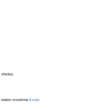
o obiektu.
y makro wyrażenia
$.expr
.