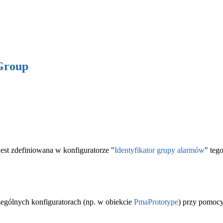
Group
 jest zdefiniowana w konfiguratorze "
Identyfikator grupy alarmów
" teg
ególnych konfiguratorach (np. w obiekcie
PmaPrototype
) przy pomoc