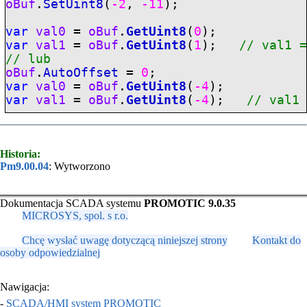
oBuf
.
SetUint8
(
-2
,
-11
);
var
val0
=
oBuf
.
GetUint8
(
0
);
var
val1
=
oBuf
.
GetUint8
(
1
);
// val1 
// lub
oBuf
.
AutoOffset
=
0
;
var
val0
=
oBuf
.
GetUint8
(
-4
);
var
val1
=
oBuf
.
GetUint8
(
-4
);
// val1
Historia:
Pm9.00.04
: Wytworzono
Dokumentacja SCADA systemu
PROMOTIC 9.0.35
MICROSYS, spol. s r.o.
Chcę wysłać uwagę dotyczącą niniejszej strony
Kontakt do
osoby odpowiedzialnej
Nawigacja:
-
SCADA/HMI system PROMOTIC