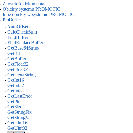
-
Zawartość dokumentacji
-
Obiekty systemu PROMOTIC
-
Inne obiekty w systemie PROMOTIC
-
PmBuffer
-
AutoOffset
-
CalcCheckSum
-
FindBuffer
-
FindReplaceBuffer
-
GetBase64String
-
GetBit
-
GetBuffer
-
GetFloat32
-
GetFloat64
-
GetHexaString
-
GetInt16
-
GetInt32
-
GetInt8
-
GetLastError
-
GetPtr
-
GetSize
-
GetStringFix
-
GetStringVar
-
GetUint16
-
GetUint32