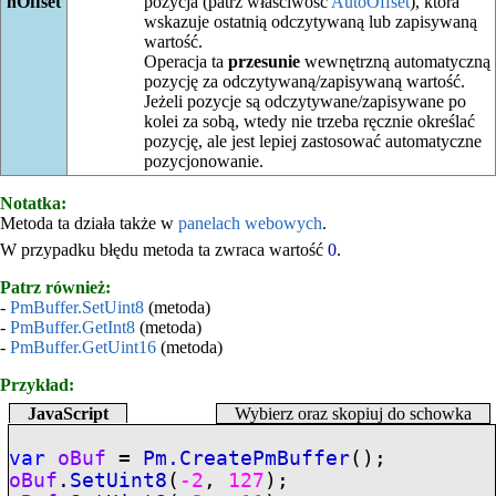
nOffset
pozycja (patrz właściwość
AutoOffset
), która
wskazuje ostatnią odczytywaną lub zapisywaną
wartość.
Operacja ta
przesunie
wewnętrzną automatyczną
pozycję za odczytywaną/zapisywaną wartość.
Jeżeli pozycje są odczytywane/zapisywane po
kolei za sobą, wtedy nie trzeba ręcznie określać
pozycję, ale jest lepiej zastosować automatyczne
pozycjonowanie.
Notatka:
Metoda ta działa także w
panelach webowych
.
W przypadku błędu metoda ta zwraca wartość
0
.
Patrz również:
-
PmBuffer.SetUint8
(metoda)
-
PmBuffer.GetInt8
(metoda)
-
PmBuffer.GetUint16
(metoda)
Przykład:
JavaScript
Wybierz oraz skopiuj do schowka
var
oBuf
=
Pm.CreatePmBuffer
();
oBuf
.
SetUint8
(
-2
,
127
);