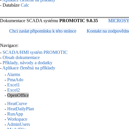
- Databáze
Calc
Dokumentace SCADA systému
PROMOTIC 9.0.35
MICROSYS, 
Chci zaslat připomínku k této stránce
Kontakt na zodpovědn
Navigace:
-
SCADA/HMI systém PROMOTIC
-
Obsah dokumentace
-
Příklady, návody a dodatky
-
Aplikace členěná na příklady
-
Alarms
-
PmaAdo
-
Excel1
-
Excel2
-
OpenOffice
-
HeatCurve
-
HeatDailyPlan
-
RunApp
-
Workspace
-
AdminUsers