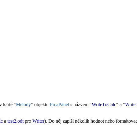
v kartě "
Metody
" objektu
PmaPanel
s názvem "
WriteToCalc
" a "
Write
lc
a
test2.odt
pro
Writer
). Do něj zapíší několik hodnot nebo formátovac