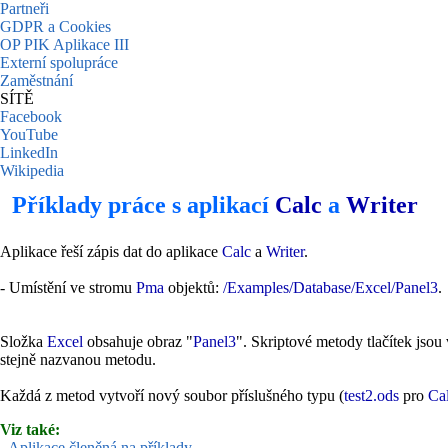
Partneři
GDPR a Cookies
OP PIK Aplikace III
Externí spolupráce
Zaměstnání
SÍTĚ
Facebook
YouTube
LinkedIn
Wikipedia
Příklady práce s aplikací
Calc
a
Writer
Aplikace řeší zápis dat do aplikace
Calc
a
Writer
.
- Umístění ve stromu
Pma
objektů:
/Examples/Database/Excel/Panel3
.
Složka
Excel
obsahuje obraz "
Panel3
". Skriptové metody tlačítek jsou 
stejně nazvanou metodu.
Každá z metod vytvoří nový soubor příslušného typu (
test2.ods
pro
Ca
Viz také:
-
Aplikace členěná na příklady