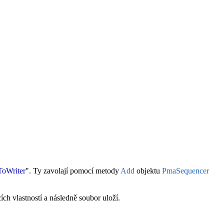
ToWriter
". Ty zavolají pomocí metody
Add
objektu
PmaSequencer
ích vlastností a následně soubor uloží.