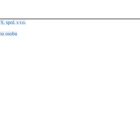
spol. s r.o.
ou osobu