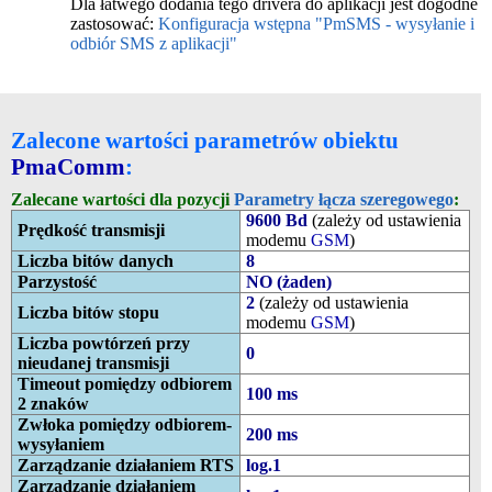
Dla łatwego dodania tego drivera do aplikacji jest dogodne
zastosować:
Konfiguracja wstępna "PmSMS - wysyłanie i
odbiór SMS z aplikacji"
Zalecone wartości parametrów obiektu
PmaComm
:
Zalecane wartości dla pozycji
Parametry łącza szeregowego
:
9600 Bd
(zależy od ustawienia
Prędkość transmisji
modemu
GSM
)
Liczba bitów danych
8
Parzystość
NO (żaden)
2
(zależy od ustawienia
Liczba bitów stopu
modemu
GSM
)
Liczba powtórzeń przy
0
nieudanej transmisji
Timeout pomiędzy odbiorem
100 ms
2 znaków
Zwłoka pomiędzy odbiorem-
200 ms
wysyłaniem
Zarządzanie działaniem RTS
log.1
Zarządzanie działaniem