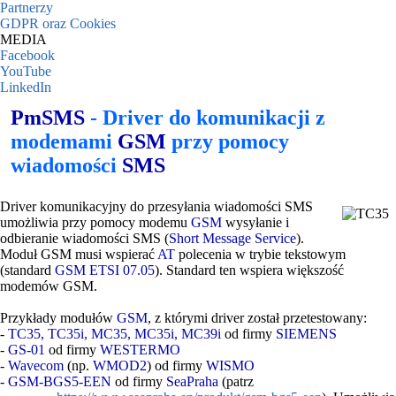
Partnerzy
GDPR oraz Cookies
MEDIA
Facebook
YouTube
LinkedIn
PmSMS
- Driver do komunikacji z
modemami
GSM
przy pomocy
wiadomości
SMS
Driver komunikacyjny do przesyłania wiadomości SMS
umożliwia przy pomocy modemu
GSM
wysyłanie i
odbieranie wiadomości SMS (
Short Message Service
).
Moduł GSM musi wspierać
AT
polecenia w trybie tekstowym
(standard
GSM ETSI 07.05
). Standard ten wspiera większość
modemów GSM.
Przykłady modułów
GSM
, z którymi driver został przetestowany:
-
TC35, TC35i, MC35, MC35i, MC39i
od firmy
SIEMENS
-
GS-01
od firmy
WESTERMO
-
Wavecom
(np.
WMOD2
) od firmy
WISMO
-
GSM-BGS5-EEN
od firmy
SeaPraha
(patrz