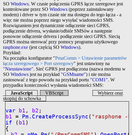
SO
Windows
. W czasie połączenia GPRS łącze szeregowe jest
kontrolowane przez SO
Windows
(poprzez zainstalowany
modem) i driver w tym czasie nie ma dostępu do tego łącza - a
więc nie można poprzez niego wysyłać wiadomości SMS.
Rozwiązaniem jest dynamicznie odłączenie sieci GPRS,
podłączenie drivera, wysłanie/odbiór SMSów a następnie
ponowne odłączenie drivera i podłączenie sieci GPRS. Siecią
GPRS można sterować przy pomocy programu użytkowego
rasphone.exe
(jest częścią SO
Windows
).
Przykład:
Na początku konfigurator "
PmaComm > Ustawienie parametrów
łącza szeregowego > Port szeregowy
" jest ustawiony na
"Nieustawione"
. Sieć GPRS jest podłączona (nazwa modemu w
SO
Windows
jest na przykład
"GSMname"
) i nie można
zastosować z tego powodu na przykład portu
"COM1"
. W
przypadku konieczności wysłania wiadomości SMS:
JavaScript
VBScript
Wybierz oraz
skopiuj do schowka
var
b1
,
b2
;
b1
=
Pm.CreateProcessSync
(
"rasphone -h 
if
(
b1
)
{
b2
=
pMe
.
Pm
(
"/PmaCommSMS"
).
OpenPort
(
"