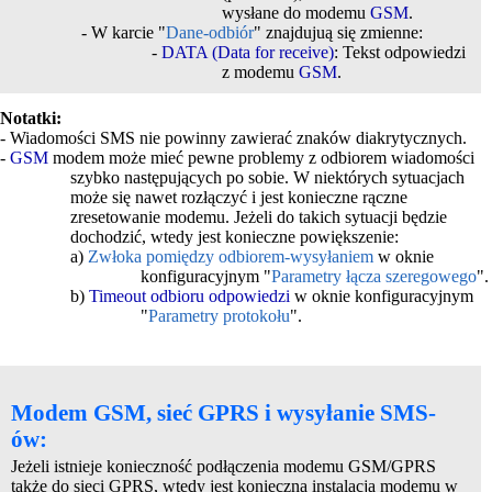
wysłane do modemu
GSM
.
- W karcie "
Dane-odbiór
" znajdujuą się zmienne:
-
DATA (Data for receive)
: Tekst odpowiedzi
z modemu
GSM
.
Notatki:
- Wiadomości SMS nie powinny zawierać znaków diakrytycznych.
-
GSM
modem może mieć pewne problemy z odbiorem wiadomości
szybko następujących po sobie. W niektórych sytuacjach
może się nawet rozłączyć i jest konieczne rączne
zresetowanie modemu. Jeżeli do takich sytuacji będzie
dochodzić, wtedy jest konieczne powiększenie:
a)
Zwłoka pomiędzy odbiorem-wysyłaniem
w oknie
konfiguracyjnym "
Parametry łącza szeregowego
".
b)
Timeout odbioru odpowiedzi
w oknie konfiguracyjnym
"
Parametry protokołu
".
Modem GSM, sieć GPRS i wysyłanie SMS-
ów:
Jeżeli istnieje konieczność podłączenia modemu GSM/GPRS
także do sieci GPRS, wtedy jest konieczna instalacja modemu w