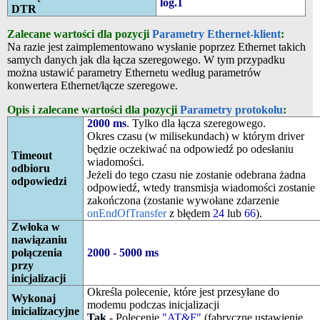
log.1
DTR
Zalecane wartości dla pozycji
Parametry Ethernet-klient
:
Na razie jest zaimplementowano wysłanie poprzez Ethernet takich
samych danych jak dla łącza szeregowego. W tym przypadku
można ustawić parametry Ethernetu według parametrów
konwertera Ethernet/łącze szeregowe.
Opis i zalecane wartości dla pozycji
Parametry protokołu
:
2000 ms
. Tylko dla łącza szeregowego.
Okres czasu (w milisekundach) w którym driver
będzie oczekiwać na odpowiedź po odesłaniu
Timeout
wiadomości.
odbioru
Jeżeli do tego czasu nie zostanie odebrana żadna
odpowiedzi
odpowiedź, wtedy transmisja wiadomości zostanie
zakończona (zostanie wywołane zdarzenie
onEndOfTransfer
z błędem
24
lub
66
).
Zwłoka w
nawiązaniu
połączenia
2000 - 5000 ms
przy
inicjalizacji
Określa polecenie, które jest przesyłane do
Wykonaj
modemu podczas inicjalizacji
inicializacyjne
Tak
- Polecenie
"AT&F"
(fabryczne ustawienie