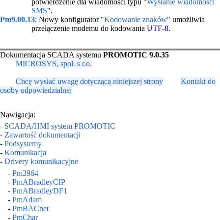
potwierdzenie dla wiadomości typu "
Wysłanie wiadomości
SMS
".
Pm9.00.13
: Nowy konfigurator "
Kodowanie znaków
" umożliwia
przełączenie modemu do kodowania
UTF-8
.
Dokumentacja SCADA systemu
PROMOTIC 9.0.35
MICROSYS, spol. s r.o.
Chcę wysłać uwagę dotyczącą niniejszej strony
Kontakt do
osoby odpowiedzialnej
Nawigacja:
-
SCADA/HMI system PROMOTIC
-
Zawartość dokumentacji
-
Podsystemy
-
Komunikacja
-
Drivery komunikacyjne
-
Pm3964
-
PmABradleyCIP
-
PmABradleyDF1
-
PmAdam
-
PmBACnet
-
PmChar