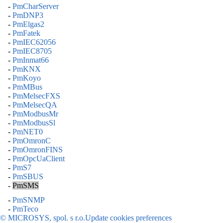
-
PmCharServer
-
PmDNP3
-
PmElgas2
-
PmFatek
-
PmIEC62056
-
PmIEC8705
-
PmInmat66
-
PmKNX
-
PmKoyo
-
PmMBus
-
PmMelsecFXS
-
PmMelsecQA
-
PmModbusMr
-
PmModbusSl
-
PmNET0
-
PmOmronC
-
PmOmronFINS
-
PmOpcUaClient
-
PmS7
-
PmSBUS
-
PmSMS
-
PmSNMP
-
PmTeco
© MICROSYS, spol. s r.o.
Update cookies preferences