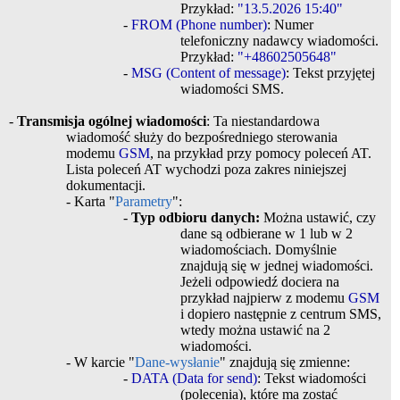
Przykład:
"13.5.2026 15:40"
-
FROM (Phone number)
: Numer
telefoniczny nadawcy wiadomości.
Przykład:
"+48602505648"
-
MSG (Content of message)
: Tekst przyjętej
wiadomości SMS.
-
Transmisja ogólnej wiadomości
: Ta niestandardowa
wiadomość służy do bezpośredniego sterowania
modemu
GSM
, na przykład przy pomocy poleceń AT.
Lista poleceń AT wychodzi poza zakres niniejszej
dokumentacji.
- Karta "
Parametry
":
-
Typ odbioru danych:
Można ustawić, czy
dane są odbierane w 1 lub w 2
wiadomościach. Domyślnie
znajdują się w jednej wiadomości.
Jeżeli odpowiedź dociera na
przykład najpierw z modemu
GSM
i dopiero następnie z centrum SMS,
wtedy można ustawić na 2
wiadomości.
- W karcie "
Dane-wysłanie
" znajdują się zmienne:
-
DATA (Data for send)
: Tekst wiadomości
(polecenia), które ma zostać