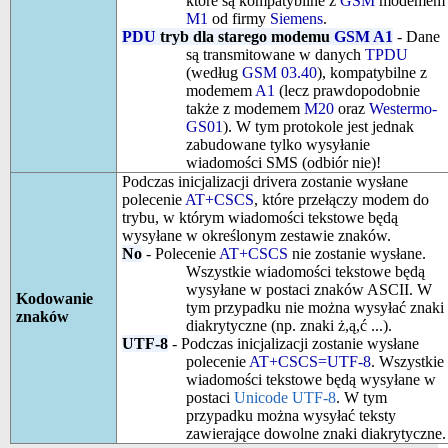
które są kompatybilne z
GSM
modemem
M1
od firmy
Siemens
.
PDU
tryb dla starego modemu
GSM A1
- Dane
są transmitowane w danych
TPDU
(według
GSM 03.40
), kompatybilne z
modemem
A1
(lecz prawdopodobnie
także z modemem
M20
oraz
Westermo-
GS01
). W tym protokole jest jednak
zabudowane tylko wysyłanie
wiadomości SMS (odbiór nie)!
Podczas inicjalizacji drivera zostanie wysłane
polecenie
AT+CSCS
, które przełączy modem do
trybu, w którym wiadomości tekstowe będą
wysyłane w określonym zestawie znaków.
No
- Polecenie
AT+CSCS
nie zostanie wysłane.
Wszystkie wiadomości tekstowe będą
wysyłane w postaci znaków ASCII. W
Kodowanie
tym przypadku nie można wysyłać znaki
znaków
diakrytyczne (np. znaki ż,ą,ć ...).
UTF-8
- Podczas inicjalizacji zostanie wysłane
polecenie
AT+CSCS=UTF-8
. Wszystkie
wiadomości tekstowe będą wysyłane w
postaci
Unicode UTF-8
. W tym
przypadku można wysyłać teksty
zawierające dowolne znaki diakrytyczne.