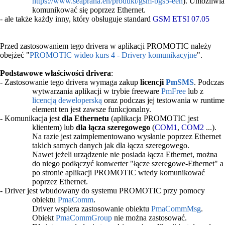
https://www.seapraha.en/produkt/gsm-bgs5-een
). Umożliwia
komunikować się poprzez Ethernet.
- ale także każdy inny, który obsługuje standard
GSM ETSI 07.05
Przed zastosowaniem tego drivera w aplikacji PROMOTIC należy
obejżeć "
PROMOTIC wideo kurs 4 - Drivery komunikacyjne
".
Podstawowe właściwości drivera
:
- Zastosowanie tego drivera wymaga zakup
licencji
PmSMS
. Podczas
wytwarzania aplikacji w trybie freeware
PmFree
lub z
licencją deweloperską
oraz podczas jej testowania w runtime
element ten jest zawsze funkcjonalny.
- Komunikacja jest
dla Ethernetu
(aplikacja PROMOTIC jest
klientem) lub
dla łącza szeregowego
(
COM1
,
COM2
...).
Na razie jest zaimplementowano wysłanie poprzez Ethernet
takich samych danych jak dla łącza szeregowego.
Nawet jeżeli urządzenie nie posiada łącza Ethernet, można
do niego podłączyć konwerter "łącze szeregowe-Ethernet" a
po stronie aplikacji PROMOTIC wtedy komunikować
poprzez Ethernet.
- Driver jest wbudowany do systemu PROMOTIC przy pomocy
obiektu
PmaComm
.
Driver wspiera zastosowanie obiektu
PmaCommMsg
.
Obiekt
PmaCommGroup
nie można zastosować.