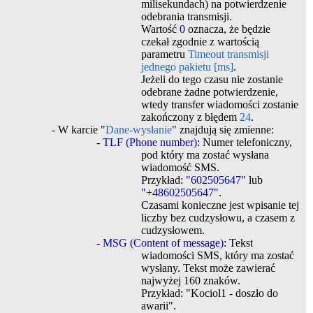
milisekundach) na potwierdzenie
odebrania transmisji.
Wartość
0
oznacza, że będzie
czekał zgodnie z wartością
parametru
Timeout transmisji
jednego pakietu [ms]
.
Jeżeli do tego czasu nie zostanie
odebrane żadne potwierdzenie,
wtedy transfer wiadomości zostanie
zakończony z błędem
24
.
- W karcie "
Dane-wysłanie
" znajdują się zmienne:
-
TLF (Phone number)
: Numer telefoniczny,
pod który ma zostać wysłana
wiadomość SMS.
Przykład:
"602505647"
lub
"+48602505647"
.
Czasami konieczne jest wpisanie tej
liczby bez cudzysłowu, a czasem z
cudzysłowem.
-
MSG (Content of message)
: Tekst
wiadomości SMS, który ma zostać
wysłany. Tekst może zawierać
najwyżej 160 znaków.
Przykład: "Kociol1 - doszło do
awarii".