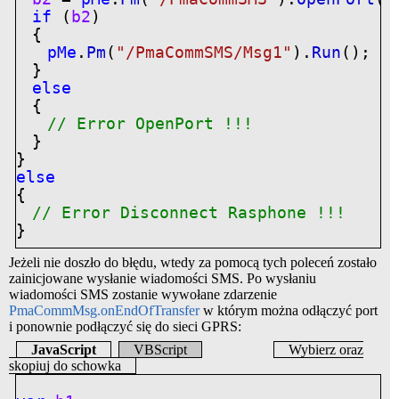
if
(
b2
)
{
pMe
.
Pm
(
"/PmaCommSMS/Msg1"
).
Run
()
}
else
{
// Error OpenPort !!!
}
}
else
{
// Error Disconnect Rasphone !!!
}
Jeżeli nie doszło do błędu, wtedy za pomocą tych poleceń zostało
zainicjowane wysłanie wiadomości SMS. Po wysłaniu
wiadomości SMS zostanie wywołane zdarzenie
PmaCommMsg.onEndOfTransfer
w którym można odłączyć port
i ponownie podłączyć się do sieci GPRS:
JavaScript
VBScript
Wybierz oraz
skopiuj do schowka