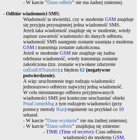
- W karcie "
Dane-odbiór
" nie ma żadnej zmiennej.
-
Odbiór wiadomości SMS
:
Wiadomość ta stwierdzi, czy w modemie
GSM
znajduje
się przyjęta przynajmniej jedna wiadomość SMS.
Jeżeli taka wiadomość znajduje się w modemie, wtedy
zapisze zawartość wiadomości do danych odbioru,
wiadomość SMS następnie zostanie usunięta z modemu
GSM
i transmisja zostanie zakończona.
Jeżeli w modemie
GSM
nie znajduje się żadna
odebrana wiadomość, wtedy transmisja zostanie
zakończona (tzn. zostanie wywołane zdarzenie
onEndOfTransfer
) z błędem
62
(negatywne
potwierdzenie)
.
A więc uruchomenie tego rodzaju wiadomości
jednorazowo odbierze najwyżej jedną wiadomość.
W celu nieustannego odbioru przyjmowanych
wiadomości SMS jest konieczne uruchamiać obiekt
PmaCommMsg
z tym rodzajem wiadomości (przy
pomocy metody
Run
) regularnie na przykład co
10
sekund.
- W karcie "
Dane-wysłanie
" nie ma żadnej zmiennej.
- W karcie "
Dane-odbiór
" znajdujuą się zmienne:
-
TIME (Time of receive)
: Czas odbioru
wiadomości do modemu
GSM
.