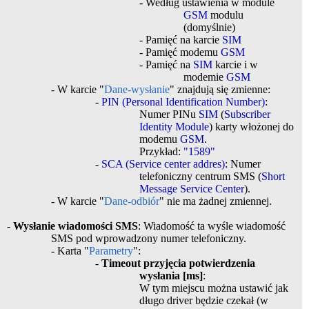
- Według ustawienia w module
GSM
modulu
(domyślnie)
- Pamięć na karcie
SIM
- Pamięć modemu
GSM
- Pamięć na
SIM
karcie i w
modemie
GSM
- W karcie "
Dane-wysłanie
" znajdują się zmienne:
-
PIN (Personal Identification Number)
:
Numer PINu
SIM
(
Subscriber
Identity Module
) karty włożonej do
modemu
GSM
.
Przykład:
"1589"
-
SCA (Service center addres)
: Numer
telefoniczny centrum SMS (
Short
Message Service Center
).
- W karcie "
Dane-odbiór
" nie ma żadnej zmiennej.
-
Wysłanie wiadomości SMS
:
Wiadomość ta wyśle wiadomość
SMS pod wprowadzony numer telefoniczny.
- Karta "
Parametry
":
-
Timeout przyjęcia potwierdzenia
wysłania [ms]
:
W tym miejscu można ustawić jak
długo driver będzie czekał (w