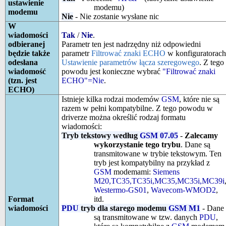
ustawienie
modemu)
modemu
Nie
- Nie zostanie wysłane nic
W
wiadomości
Tak
/
Nie
.
odbieranej
Parametr ten jest nadrzędny niż odpowiedni
będzie także
parametr
Filtrować znaki ECHO
w konfiguratorach
odesłana
Ustawienie parametrów łącza szeregowego
. Z tego
wiadomość
powodu jest konieczne wybrać
"Filtrować znaki
(tzn. jest
ECHO"=Nie
.
ECHO)
Istnieje kilka rodzai modemów
GSM
, które nie są
razem w pełni kompatybilne. Z tego powodu w
driverze można określić rodzaj formatu
wiadomości:
Tryb tekstowy według
GSM 07.05
-
Zalecamy
wykorzystanie tego trybu
. Dane są
transmitowane w trybie tekstowym. Ten
tryb jest kompatybilny na przykład z
GSM
modemami:
Siemens
M20,TC35,TC35i,MC35,MC35i,MC39i
Westermo-GS01
,
Wavecom-WMOD2
,
Format
itd.
wiadomości
PDU
tryb dla starego modemu
GSM M1
- Dane
są transmitowane w tzw. danych
PDU
,