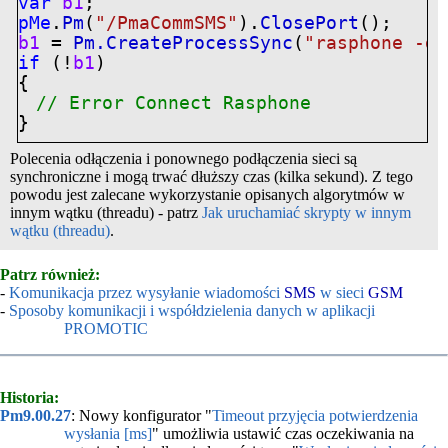
var
b1
;
pMe
.
Pm
(
"/PmaCommSMS"
).
ClosePort
();
b1
=
Pm.CreateProcessSync
(
"rasphone -d 
if
(!
b1
)
{
// Error Connect Rasphone
}
Polecenia odłączenia i ponownego podłączenia sieci są
synchroniczne i mogą trwać dłuższy czas (kilka sekund). Z tego
powodu jest zalecane wykorzystanie opisanych algorytmów w
innym wątku (threadu) - patrz
Jak uruchamiać skrypty w innym
wątku (threadu)
.
Patrz również:
-
Komunikacja przez wysyłanie wiadomości
SMS
w sieci
GSM
-
Sposoby komunikacji i współdzielenia danych w aplikacji
PROMOTIC
Historia:
Pm9.00.27
: Nowy konfigurator "
Timeout przyjęcia potwierdzenia
wysłania [ms]
" umożliwia ustawić czas oczekiwania na