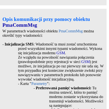
Opis komunikacji
przy pomocy obiektu
PmaCommMsg
W parametrach wiadomości obiektu
PmaCommMsg
można
określić typy wiadomości:
-
Inicjalizacja SMS
: Wiadomość ta musi zostać uruchomiona
przed wszystkimi innymi typami wiadomości. Wykona
się inicjalizacja modemu
GSM
.
Ze względu na powolność nawiązania połączenia
(prawdopodobnie przy rejestracji w sieci
GSM
) jest
możliwe, że inicjalizacja po raz pierwszy nie uda się. W
tym przypadku jest konieczne zwiększenie zwłoki przy
nawiązywaniu v parametrach protokołu lub ponownie
wywołać wiadomość inicjalizacyjną.
- Karta "
Parametry
":
-
Preferowaná pamięć wiadomości:
Tu
można ustawić, która to pamięć
modemu zostanie wykorzystana do
transmisji wiadomości. Możliwości
są następujące: