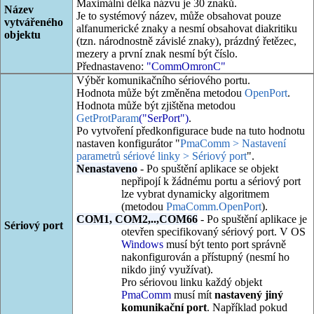
Maximální délka názvu je 30 znaků.
Název
Je to systémový název, může obsahovat pouze
vytvářeného
alfanumerické znaky a nesmí obsahovat diakritiku
objektu
(tzn. národnostně závislé znaky), prázdný řetězec,
mezery a první znak nesmí být číslo.
Přednastaveno:
"CommOmronC"
Výběr komunikačního sériového portu.
Hodnota může být změněna metodou
OpenPort
.
Hodnota může být zjištěna metodou
GetProtParam
("SerPort")
.
Po vytvoření předkonfigurace bude na tuto hodnotu
nastaven konfigurátor "
PmaComm > Nastavení
parametrů sériové linky > Sériový port
".
Nenastaveno
- Po spuštění aplikace se objekt
nepřipojí k žádnému portu a sériový port
lze vybrat dynamicky algoritmem
(metodou
PmaComm.OpenPort
).
COM1, COM2,..,COM66
- Po spuštění aplikace je
Sériový port
otevřen specifikovaný sériový port. V OS
Windows
musí být tento port správně
nakonfigurován a přístupný (nesmí ho
nikdo jiný využívat).
Pro sériovou linku každý objekt
PmaComm
musí mít
nastavený jiný
komunikační port
. Například pokud