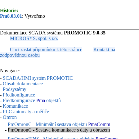
Historie:
Pm8.03.01
: Vytvořeno
Dokumentace SCADA systému
PROMOTIC 9.0.35
MICROSYS, spol. s r.o.
Chci zaslat připomínku k této stránce
Kontakt na
zodpovědnou osobu
Navigace:
-
SCADA/HMI systém PROMOTIC
-
Obsah dokumentace
-
Podsystémy
-
Předkonfigurace
-
Předkonfigurace
Pma
objektů
-
Komunikace
-
PLC automaty a měřiče
-
Omron
-
PmOmronC - Minimální sestava objektu
PmaComm
-
PmOmronC - Sestava komunikace s daty a obrazem
-
PmOmronFINS - Minimální sestava objektu
PmaComm