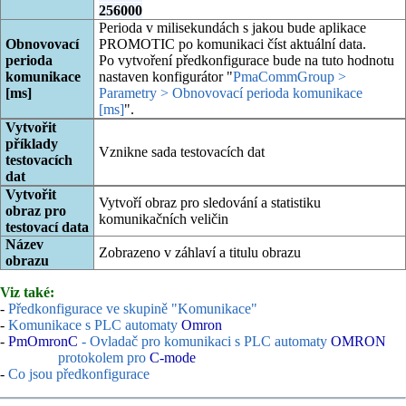
256000
Perioda v milisekundách s jakou bude aplikace
Obnovovací
PROMOTIC po komunikaci číst aktuální data.
perioda
Po vytvoření předkonfigurace bude na tuto hodnotu
komunikace
nastaven konfigurátor "
PmaCommGroup >
[ms]
Parametry > Obnovovací perioda komunikace
[ms]
".
Vytvořit
příklady
Vznikne sada testovacích dat
testovacích
dat
Vytvořit
Vytvoří obraz pro sledování a statistiku
obraz pro
komunikačních veličin
testovací data
Název
Zobrazeno v záhlaví a titulu obrazu
obrazu
Viz také:
-
Předkonfigurace ve skupině "Komunikace"
-
Komunikace s PLC automaty
Omron
-
PmOmronC
- Ovladač pro komunikaci s PLC automaty
OMRON
protokolem pro
C-mode
-
Co jsou předkonfigurace