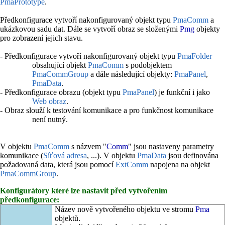
PmaPrototype
.
Předkonfigurace vytvoří nakonfigurovaný objekt typu
PmaComm
a
ukázkovou sadu dat. Dále se vytvoří obraz se složenými
Pmg
objekty
pro zobrazení jejich stavu.
- Předkonfigurace vytvoří nakonfigurovaný objekt typu
PmaFolder
obsahující objekt
PmaComm
s podobjektem
PmaCommGroup
a dále následující objekty:
PmaPanel
,
PmaData
.
- Předkonfigurace obrazu (objekt typu
PmaPanel
) je funkční i jako
Web obraz
.
- Obraz slouží k testování komunikace a pro funkčnost komunikace
není nutný.
V objektu
PmaComm
s názvem "
Comm
" jsou nastaveny parametry
komunikace (
Síťová adresa
, ...). V objektu
PmaData
jsou definována
požadovaná data, která jsou pomocí
ExtComm
napojena na objekt
PmaCommGroup
.
Konfigurátory které lze nastavit před vytvořením
předkonfigurace:
Název nově vytvořeného objektu ve stromu
Pma
objektů.