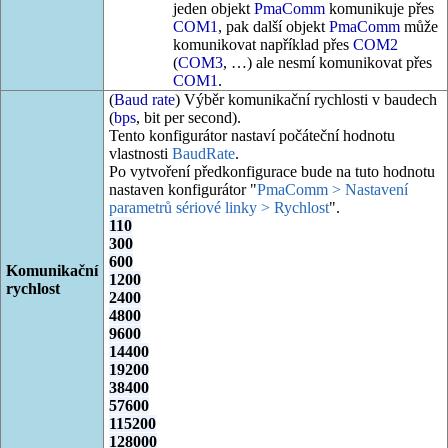
jeden objekt
PmaComm
komunikuje přes
COM1
, pak další objekt
PmaComm
může
komunikovat například přes
COM2
(
COM3
, …) ale nesmí komunikovat přes
COM1
.
(
Baud rate
) Výběr komunikační rychlosti v baudech
(
bps
, bit per second).
Tento konfigurátor nastaví počáteční hodnotu
vlastnosti
BaudRate
.
Po vytvoření předkonfigurace bude na tuto hodnotu
nastaven konfigurátor "
PmaComm > Nastavení
parametrů sériové linky > Rychlost
".
110
300
600
Komunikační
1200
rychlost
2400
4800
9600
14400
19200
38400
57600
115200
128000