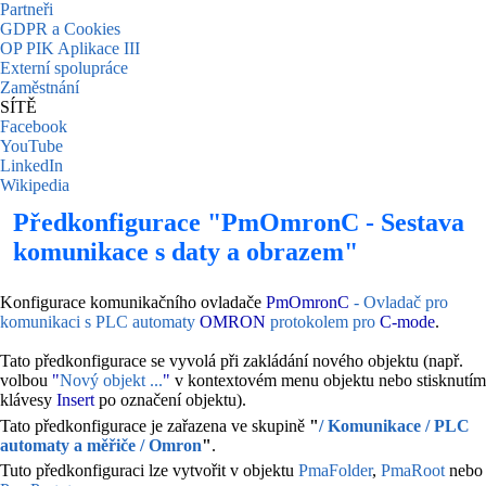
Partneři
GDPR a Cookies
OP PIK Aplikace III
Externí spolupráce
Zaměstnání
SÍTĚ
Facebook
YouTube
LinkedIn
Wikipedia
Předkonfigurace "PmOmronC - Sestava
komunikace s daty a obrazem"
Konfigurace komunikačního ovladače
PmOmronC
- Ovladač pro
komunikaci s PLC automaty
OMRON
protokolem pro
C-mode
.
Tato předkonfigurace se vyvolá při zakládání nového objektu (např.
volbou
"
Nový objekt ...
"
v kontextovém menu objektu nebo stisknutím
klávesy
Insert
po označení objektu).
Tato předkonfigurace je zařazena ve skupině
"
/ Komunikace / PLC
automaty a měřiče / Omron
"
.
Tuto předkonfiguraci lze vytvořit v objektu
PmaFolder
,
PmaRoot
nebo