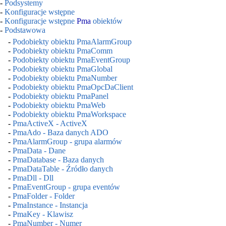
-
Podsystemy
-
Konfiguracje wstępne
-
Konfiguracje wstępne
Pma
obiektów
-
Podstawowa
-
Podobiekty obiektu PmaAlarmGroup
-
Podobiekty obiektu PmaComm
-
Podobiekty obiektu PmaEventGroup
-
Podobiekty obiektu PmaGlobal
-
Podobiekty obiektu PmaNumber
-
Podobiekty obiektu PmaOpcDaClient
-
Podobiekty obiektu PmaPanel
-
Podobiekty obiektu PmaWeb
-
Podobiekty obiektu PmaWorkspace
-
PmaActiveX - ActiveX
-
PmaAdo - Baza danych ADO
-
PmaAlarmGroup - grupa alarmów
-
PmaData - Dane
-
PmaDatabase - Baza danych
-
PmaDataTable - Źródło danych
-
PmaDll - Dll
-
PmaEventGroup - grupa eventów
-
PmaFolder - Folder
-
PmaInstance - Instancja
-
PmaKey - Klawisz
-
PmaNumber - Numer