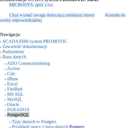
MICROSYS, spol. s r.o.
Chcę wysłać uwagę dotyczącą niniejszej strony
Kontakt do
osoby odpowiedzialnej
Nawigacja:
-
SCADA/HMI system PROMOTIC
-
Zawartość dokumentacji
-
Podsystemy
-
Baza danych
-
ADO ConnectionString
-
Access
-
Calc
-
dBase
-
Excel
-
FireBird
-
MS SQL
-
MySQL
-
Oracle
-
PARADOX
-
PostgreSQL
-
Typy danych w Postgres
-
Przykłady pracy z bazą danych
Postgres