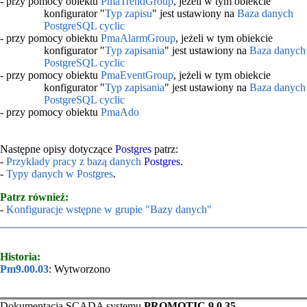
- przy pomocy obiektu
PmaTrendGroup
, jeżeli w tym obiekcie
konfigurator "
Typ zapisu
" jest ustawiony na
Baza danych
PostgreSQL cyclic
- przy pomocy obiektu
PmaAlarmGroup
, jeżeli w tym obiekcie
konfigurator "
Typ zapisania
" jest ustawiony na
Baza danych
PostgreSQL cyclic
- przy pomocy obiektu
PmaEventGroup
, jeżeli w tym obiekcie
konfigurator "
Typ zapisania
" jest ustawiony na
Baza danych
PostgreSQL cyclic
- przy pomocy obiektu
PmaAdo
Następne opisy dotyczące
Postgres
patrz:
-
Przykłady pracy z bazą danych
Postgres
.
-
Typy danych w Postgres
.
Patrz również:
-
Konfiguracje wstępne w grupie "Bazy danych"
Historia:
Pm9.00.03
: Wytworzono
Dokumentacja SCADA systemu
PROMOTIC 9.0.35