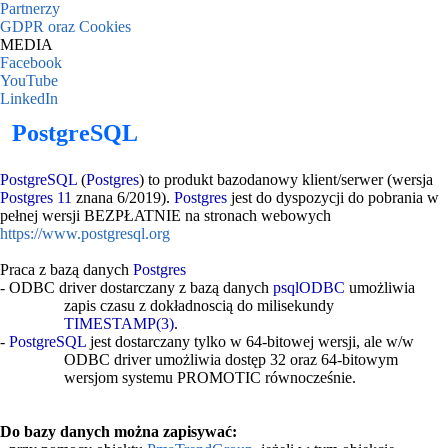
Partnerzy
GDPR oraz Cookies
MEDIA
Facebook
YouTube
LinkedIn
PostgreSQL
PostgreSQL
(
Postgres
) to produkt bazodanowy klient/serwer (wersja
Postgres 11
znana 6/2019).
Postgres
jest do dyspozycji do pobrania w
pełnej wersji BEZPŁATNIE na stronach webowych
https://www.postgresql.org
Praca z bazą danych
Postgres
- ODBC driver dostarczany z bazą danych
psqlODBC
umożliwia
zapis czasu z dokładnoscią do milisekundy
TIMESTAMP(3)
.
-
PostgreSQL
jest dostarczany tylko w 64-bitowej wersji, ale w/w
ODBC driver umożliwia dostęp 32 oraz 64-bitowym
wersjom systemu PROMOTIC równocześnie.
Do bazy danych można zapisywać: