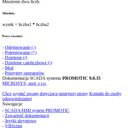
Mnożenie dwu liczb.
Składnia:
wynik
=
liczba1
*
liczba2
Patrz również:
-
Odejmowanie (-)
-
Poteęgowanie (^)
-
Dzielenie (/)
-
Dzielenie całoliczbowe (\)
-
Mod
-
Priorytety operatorów
Dokumentacja SCADA systemu
PROMOTIC 9.0.35
MICROSYS, spol. s r.o.
Chcę wysłać uwagę dotyczącą niniejszej strony
Kontakt do osoby
odpowiedzialnej
Nawigacja:
-
SCADA/HMI system PROMOTIC
-
Zawartość dokumentacji
-
Języki skryptowe
-
VBScript