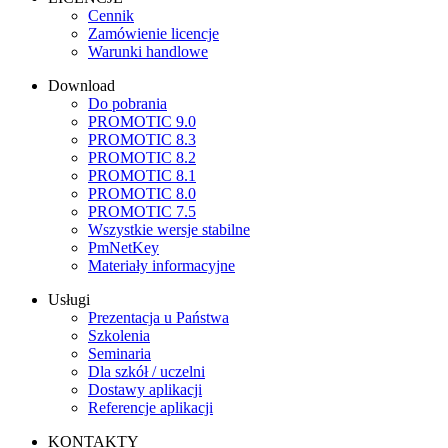
Cennik
Zamówienie licencje
Warunki handlowe
Download
Do pobrania
PROMOTIC 9.0
PROMOTIC 8.3
PROMOTIC 8.2
PROMOTIC 8.1
PROMOTIC 8.0
PROMOTIC 7.5
Wszystkie wersje stabilne
PmNetKey
Materiały informacyjne
Usługi
Prezentacja u Państwa
Szkolenia
Seminaria
Dla szkół / uczelni
Dostawy aplikacji
Referencje aplikacji
KONTAKTY