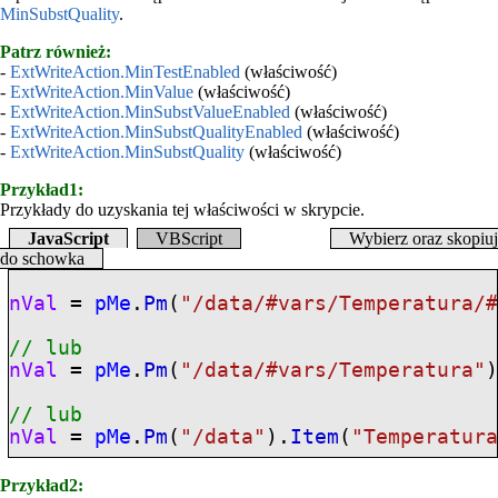
MinSubstQuality
.
Patrz również:
-
ExtWriteAction.MinTestEnabled
(właściwość)
-
ExtWriteAction.MinValue
(właściwość)
-
ExtWriteAction.MinSubstValueEnabled
(właściwość)
-
ExtWriteAction.MinSubstQualityEnabled
(właściwość)
-
ExtWriteAction.MinSubstQuality
(właściwość)
Przykład1:
Przykłady do uzyskania tej właściwości w skrypcie.
JavaScript
VBScript
Wybierz oraz skopiuj
do schowka
nVal
=
pMe
.
Pm
(
"/data/
#vars
/Temperatura/
// lub
nVal
=
pMe
.
Pm
(
"/data/
#vars
/Temperatura"
// lub
nVal
=
pMe
.
Pm
(
"/data"
).
Item
(
"Temperatur
Przykład2: