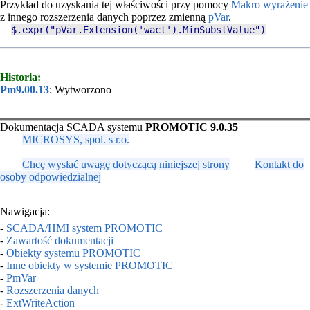
Przykład do uzyskania tej właściwości przy pomocy
Makro wyrażenie
z innego rozszerzenia danych poprzez zmienną
pVar
.
$.expr
("
pVar
.
Extension
('wact').
MinSubstValue
")
Historia:
Pm9.00.13
: Wytworzono
Dokumentacja SCADA systemu
PROMOTIC 9.0.35
MICROSYS, spol. s r.o.
Chcę wysłać uwagę dotyczącą niniejszej strony
Kontakt do
osoby odpowiedzialnej
Nawigacja:
-
SCADA/HMI system PROMOTIC
-
Zawartość dokumentacji
-
Obiekty systemu PROMOTIC
-
Inne obiekty w systemie PROMOTIC
-
PmVar
-
Rozszerzenia danych
-
ExtWriteAction