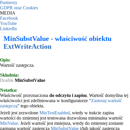
Partnerzy
GDPR oraz Cookies
MEDIA
Facebook
YouTube
LinkedIn
MinSubstValue - właściwość obiektu
ExtWriteAction
Opis:
Wartość zastępcza.
Składnia:
Double
MinSubstValue
Notatka:
Właściwość przeznaczona
do odczytu i zapisu
. Wartość domyślna tej
właściwości jest zdefiniowana w konfiguratorze "
Zastosuj wartość
zastępczą
" tego obiektu.
Jeżeli jest zezwolone
MinTestEnabled
, wtedy w trakcie zapisu
wartości do zmiennej jest testowana dozwolona minimalna wartość
MinValue
. Jeżeli wartość jest mniejsza, wtedy do zmiennej zostanie
zapisana wartość zastępcza
MinSubstValue
i/lub jakość zastępcza