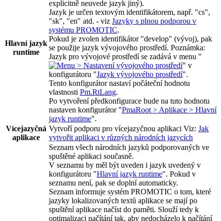
explicitně neuvede jazyk jiný).
Jazyk je určen textovým identifikátorem, např.
"cs"
,
"sk"
,
"en"
atd. - viz
Jazyky s plnou podporou v
systému PROMOTIC
.
Pokud je zvolen identifikátor
"develop"
(vývoj), pak
Hlavní jazyk
se použije jazyk vývojového prostředí. Poznámka:
runtime
Jazyk pro vývojové prostředí se zadává v menu "
> Nastavení vývojového prostředí
" v
konfigurátoru "
Jazyk vývojového prostředí
".
Tento konfigurátor nastaví počáteční hodnotu
vlastnosti
Pm.RtLang
.
Po vytvoření předkonfigurace bude na tuto hodnotu
nastaven konfigurátor "
PmaRoot > Aplikace > Hlavní
jazyk runtime
".
Vícejazyčná
Vytvoří podporu pro vícejazyčnou aplikaci Viz:
Jak
aplikace
vytvořit aplikaci v různých národních jazycích
Seznam všech národních jazyků podporovaných ve
spuštěné aplikaci současně.
V seznamu by měl být uveden i jazyk uvedený v
konfigurátoru "
Hlavní jazyk runtime
". Pokud v
seznamu není, pak se doplní automaticky.
Seznam informuje systém PROMOTIC o tom, které
jazyky lokalizovaných textů aplikace se mají po
spuštění aplikace načíst do paměti. Slouží tedy k
optimalizaci načítání tak, aby nedocházelo k načítání