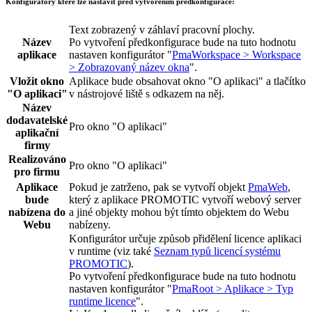
Konfigurátory které lze nastavit před vytvořením předkonfigurace:
Text zobrazený v záhlaví pracovní plochy.
Název
Po vytvoření předkonfigurace bude na tuto hodnotu
aplikace
nastaven konfigurátor "
PmaWorkspace > Workspace
> Zobrazovaný název okna
".
Vložit okno
Aplikace bude obsahovat okno "
O aplikaci
" a tlačítko
"
O aplikaci
"
v nástrojové liště s odkazem na něj.
Název
dodavatelské
Pro okno "O aplikaci"
aplikační
firmy
Realizováno
Pro okno "O aplikaci"
pro firmu
Aplikace
Pokud je zatrženo, pak se vytvoří objekt
PmaWeb
,
bude
který z aplikace PROMOTIC vytvoří webový server
nabízena do
a jiné objekty mohou být tímto objektem do Webu
Webu
nabízeny.
Konfigurátor určuje způsob přidělení licence aplikaci
v runtime (viz také
Seznam typů licencí systému
PROMOTIC
).
Po vytvoření předkonfigurace bude na tuto hodnotu
nastaven konfigurátor "
PmaRoot > Aplikace > Typ
runtime licence
".