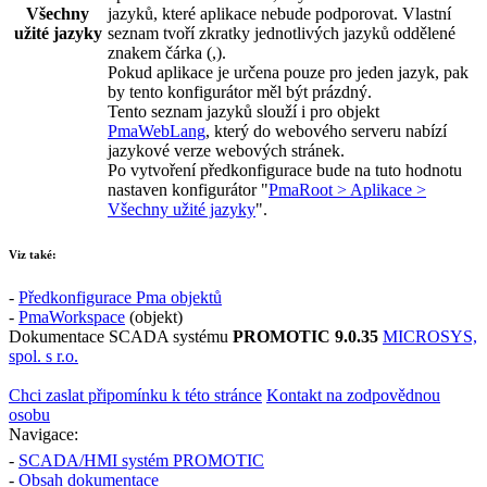
Všechny
jazyků, které aplikace nebude podporovat. Vlastní
užité jazyky
seznam tvoří zkratky jednotlivých jazyků oddělené
znakem čárka (
,
).
Pokud aplikace je určena pouze pro jeden jazyk, pak
by tento konfigurátor měl být prázdný.
Tento seznam jazyků slouží i pro objekt
PmaWebLang
, který do webového serveru nabízí
jazykové verze webových stránek.
Po vytvoření předkonfigurace bude na tuto hodnotu
nastaven konfigurátor "
PmaRoot > Aplikace >
Všechny užité jazyky
".
Viz také:
-
Předkonfigurace
Pma
objektů
-
PmaWorkspace
(objekt)
Dokumentace SCADA systému
PROMOTIC 9.0.35
MICROSYS,
spol. s r.o.
Chci zaslat připomínku k této stránce
Kontakt na zodpovědnou
osobu
Navigace:
-
SCADA/HMI systém PROMOTIC
-
Obsah dokumentace