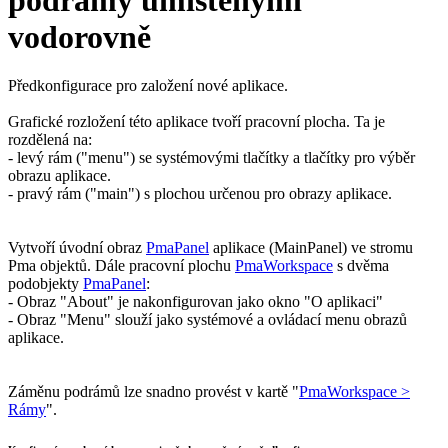
vodorovně
Předkonfigurace pro založení nové aplikace.
Grafické rozložení této aplikace tvoří pracovní plocha. Ta je
rozdělená na:
- levý rám (
"menu"
) se systémovými tlačítky a tlačítky pro výběr
obrazu aplikace.
- pravý rám (
"main"
) s plochou určenou pro obrazy aplikace.
Vytvoří úvodní obraz
PmaPanel
aplikace (
MainPanel
) ve stromu
Pma
objektů. Dále pracovní plochu
PmaWorkspace
s dvěma
podobjekty
PmaPanel
:
- Obraz "
About
" je nakonfigurovan jako okno "
O aplikaci
"
- Obraz "
Menu
" slouží jako systémové a ovládací menu obrazů
aplikace.
Záměnu podrámů lze snadno provést v kartě "
PmaWorkspace >
Rámy
".