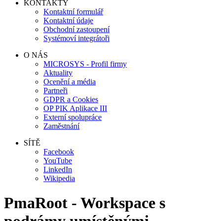
KONTAKTY
Kontaktní formulář
Kontaktní údaje
Obchodní zastoupení
Systémoví integrátoři
O NÁS
MICROSYS - Profil firmy
Aktuality
Ocenění a média
Partneři
GDPR a Cookies
OP PIK Aplikace III
Externí spolupráce
Zaměstnání
SÍTĚ
Facebook
YouTube
LinkedIn
Wikipedia
PmaRoot - Workspace s
podrámy umístěnými