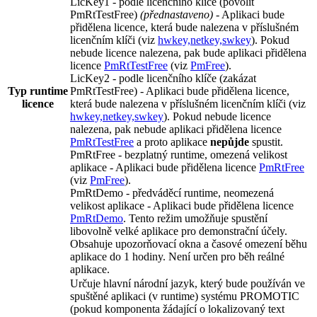
LicKey1 - podle licenčního klíče (povolit
PmRtTestFree)
(přednastaveno)
- Aplikaci bude
přidělena licence, která bude nalezena v příslušném
licenčním klíči (viz
hwkey,netkey,swkey
). Pokud
nebude licence nalezena, pak bude aplikaci přidělena
licence
PmRtTestFree
(viz
PmFree
).
LicKey2 - podle licenčního klíče (zakázat
Typ runtime
PmRtTestFree)
- Aplikaci bude přidělena licence,
licence
která bude nalezena v příslušném licenčním klíči (viz
hwkey,netkey,swkey
). Pokud nebude licence
nalezena, pak nebude aplikaci přidělena licence
PmRtTestFree
a proto aplikace
nepůjde
spustit.
PmRtFree - bezplatný runtime, omezená velikost
aplikace
- Aplikaci bude přidělena licence
PmRtFree
(viz
PmFree
).
PmRtDemo - předváděcí runtime, neomezená
velikost aplikace
- Aplikaci bude přidělena licence
PmRtDemo
. Tento režim umožňuje spustění
libovolně velké aplikace pro demonstrační účely.
Obsahuje upozorňovací okna a časové omezení běhu
aplikace do 1 hodiny. Není určen pro běh reálné
aplikace.
Určuje hlavní národní jazyk, který bude používán ve
spuštěné aplikaci (v runtime) systému PROMOTIC
(pokud komponenta žádající o lokalizovaný text