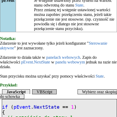
pEvent
Je wstępnie ustawiony przez system na wartość
stanu odwrotną do stanu
State
.
Przez zmianę tej wstępnie ustawionej wartości
można zapobiec przełączeniu stanu, jeżeli takie
przełączenie nie jest stosowne. (np. czynność nie
powiodła się i dlatego nie jest stosowne
przełączenie stanu przycisku).
Notatka:
Zdarzenie to jest wywołane tylko jeżeli konfigurator "
Sterowanie
aktywne
" jest zaznaczony.
Zdarzenie to działa także w
panelach webowych
. Zapis do
właściwości
pEvent.NextState
w
panelu webowym
jednak na razie nie
działa.
Stan przycisku można uzyskać przy pomocy właściwości
State
.
Przykład:
JavaScript
VBScript
Wybierz oraz skopiuj
do schowka
if
(
pEvent
.
NextState
==
1
)
{