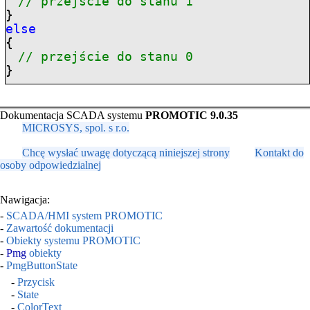
// przejście do stanu 1
}
else
{
// przejście do stanu 0
}
Dokumentacja SCADA systemu
PROMOTIC 9.0.35
MICROSYS, spol. s r.o.
Chcę wysłać uwagę dotyczącą niniejszej strony
Kontakt do
osoby odpowiedzialnej
Nawigacja:
-
SCADA/HMI system PROMOTIC
-
Zawartość dokumentacji
-
Obiekty systemu PROMOTIC
-
Pmg
obiekty
-
PmgButtonState
-
Przycisk
-
State
-
ColorText