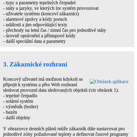
- typy a parametry tepelných čerpadel
- státy a jazyky, ve kterých lze systém provozovat
- uživatele systému (koncoví zákazníci)
- alarmové zprávy a kódy poruch
- události a jim odpovídající texty
- přechody na letní čas / zimní čas pro jednotlivé státy
- úrovně oprávnění a přístupové kódy
- další speciální data a parametry
3. Zákaznické rozhraní
Koncový uživatel má možnost kdykoli se
připojit k systému a přes Web rozhraní
sledovat provozní data sledovaných objektů (viz obrázek 1).
- tepelné čerpadlo
- solární systém
- výměník (boiler)
- bazén
- další objekty
V obrazovce denních plánů může zákazník dále nastavovat pro
jednotlivé zóny požadované teploty a definovat časové programy