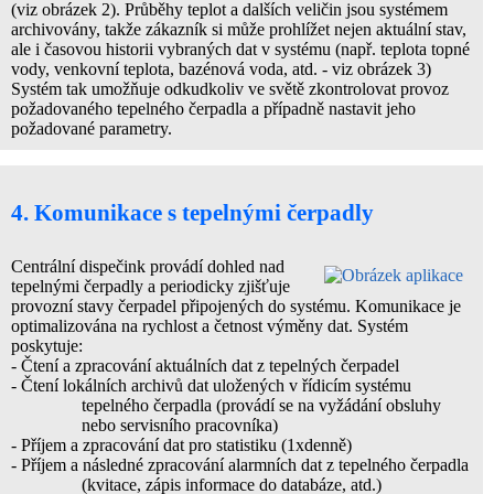
(viz obrázek 2). Průběhy teplot a dalších veličin jsou systémem
archivovány, takže zákazník si může prohlížet nejen aktuální stav,
ale i časovou historii vybraných dat v systému (např. teplota topné
vody, venkovní teplota, bazénová voda, atd. - viz obrázek 3)
Systém tak umožňuje odkudkoliv ve světě zkontrolovat provoz
požadovaného tepelného čerpadla a případně nastavit jeho
požadované parametry.
4. Komunikace s tepelnými čerpadly
Centrální dispečink provádí dohled nad
tepelnými čerpadly a periodicky zjišťuje
provozní stavy čerpadel připojených do systému. Komunikace je
optimalizována na rychlost a četnost výměny dat. Systém
poskytuje:
- Čtení a zpracování aktuálních dat z tepelných čerpadel
- Čtení lokálních archivů dat uložených v řídicím systému
tepelného čerpadla (provádí se na vyžádání obsluhy
nebo servisního pracovníka)
- Příjem a zpracování dat pro statistiku (1xdenně)
- Příjem a následné zpracování alarmních dat z tepelného čerpadla
(kvitace, zápis informace do databáze, atd.)