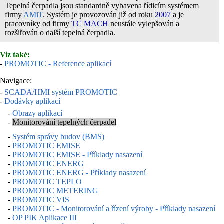
Tepelná čerpadla jsou standardně vybavena řídicím systémem
firmy
AMiT
. Systém je provozován již od roku
2007
a je
pracovníky od firmy
TC MACH
neustále vylepšován a
rozšiřován o další tepelná čerpadla.
Viz také:
-
PROMOTIC - Reference aplikací
Navigace:
-
SCADA/HMI systém PROMOTIC
-
Dodávky aplikací
-
Obrazy aplikací
-
Monitorování tepelných čerpadel
-
Systém správy budov (BMS)
-
PROMOTIC EMISE
-
PROMOTIC EMISE - Příklady nasazení
-
PROMOTIC ENERG
-
PROMOTIC ENERG - Příklady nasazení
-
PROMOTIC TEPLO
-
PROMOTIC METERING
-
PROMOTIC VIS
-
PROMOTIC - Monitorování a řízení výroby - Příklady nasazení
-
OP PIK Aplikace III