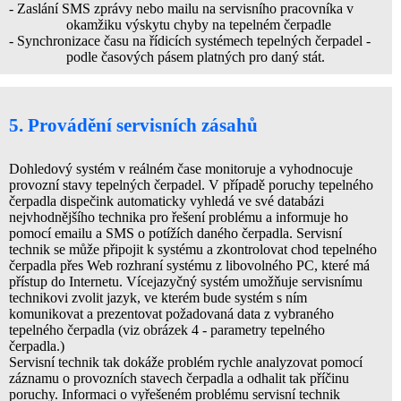
- Zaslání SMS zprávy nebo mailu na servisního pracovníka v
okamžiku výskytu chyby na tepelném čerpadle
- Synchronizace času na řídicích systémech tepelných čerpadel -
podle časových pásem platných pro daný stát.
5. Provádění servisních zásahů
Dohledový systém v reálném čase monitoruje a vyhodnocuje
provozní stavy tepelných čerpadel. V případě poruchy tepelného
čerpadla dispečink automaticky vyhledá ve své databázi
nejvhodnějšího technika pro řešení problému a informuje ho
pomocí emailu a SMS o potížích daného čerpadla. Servisní
technik se může připojit k systému a zkontrolovat chod tepelného
čerpadla přes Web rozhraní systému z libovolného PC, které má
přístup do Internetu. Vícejazyčný systém umožňuje servisnímu
technikovi zvolit jazyk, ve kterém bude systém s ním
komunikovat a prezentovat požadovaná data z vybraného
tepelného čerpadla (viz obrázek 4 - parametry tepelného
čerpadla.)
Servisní technik tak dokáže problém rychle analyzovat pomocí
záznamu o provozních stavech čerpadla a odhalit tak příčinu
poruchy. Informaci o vyřešeném problému servisní technik