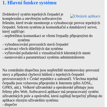
1. Hlavní funkce systému
Dohledový systém tepelných čerpadel je
komplexním a otevřeným softwarovým
řešením, které trvale monitoruje a vyhodnocuje provoz tepelných
čerpadel. Srdcem systému je komunikační a databázový server,
který zajišťuje:
- nepřetržitou komunikaci se všemi čerpadly připojenými do
systému
- vyhodnocování provozních stavů čerpadel
- archivaci všech důležitých dat systému
- vyřizování požadavků z vizualizačních klientských stanic
- nastavování a parametrizaci systému administrátorem
Na centrálním dispečinu jsou nepřetržitě monitorovány provozní
stavy a případná chybová hlášení z tepelných čerpadel
provozovaných v České republice a zahraničí. Všechna tepelná
čerpadla jsou vybavena připojením k Internetu (přes ADSL,
GPRS, atd.). Veškeré uživatelské a operátorské přístupy jsou
řešeny přes Web. Softwarová aplikace má propracovaný systém
uživatelských práv a oprávnění, která zajištují bezpečný přístup do
aplikace různým uživatelům systému:
- dispečer