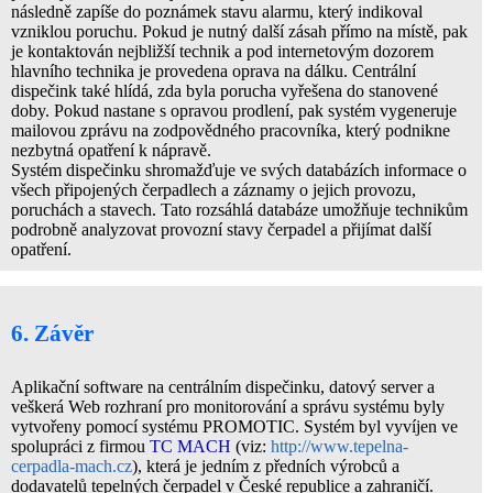
následně zapíše do poznámek stavu alarmu, který indikoval
vzniklou poruchu. Pokud je nutný další zásah přímo na místě, pak
je kontaktován nejbližší technik a pod internetovým dozorem
hlavního technika je provedena oprava na dálku. Centrální
dispečink také hlídá, zda byla porucha vyřešena do stanovené
doby. Pokud nastane s opravou prodlení, pak systém vygeneruje
mailovou zprávu na zodpovědného pracovníka, který podnikne
nezbytná opatření k nápravě.
Systém dispečinku shromažďuje ve svých databázích informace o
všech připojených čerpadlech a záznamy o jejich provozu,
poruchách a stavech. Tato rozsáhlá databáze umožňuje technikům
podrobně analyzovat provozní stavy čerpadel a přijímat další
opatření.
6. Závěr
Aplikační software na centrálním dispečinku, datový server a
veškerá Web rozhraní pro monitorování a správu systému byly
vytvořeny pomocí systému PROMOTIC. Systém byl vyvíjen ve
spolupráci z firmou
TC MACH
(viz:
http://www.tepelna-
cerpadla-mach.cz
), která je jedním z předních výrobců a
dodavatelů tepelných čerpadel v České republice a zahraničí.