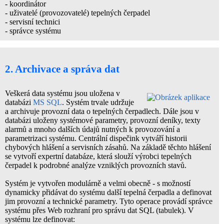
- koordinátor
- uživatelé (provozovatelé) tepelných čerpadel
- servisní technici
- správce systému
2. Archivace a správa dat
Veškerá data systému jsou uložena v
databázi
MS SQL
. Systém trvale udržuje
a archivuje provozní data o tepelných čerpadlech. Dále jsou v
databázi uloženy systémové parametry, provozní deníky, texty
alarmů a mnoho dalších údajů nutných k provozování a
parametrizaci systému. Centrální dispečink vytváří historii
chybových hlášení a servisních zásahů. Na základě těchto hlášení
se vytvoří expertní databáze, která slouží výrobci tepelných
čerpadel k podrobné analýze vzniklých provozních stavů.
Systém je vytvořen modulárně a velmi obecně - s možností
dynamicky přidávat do systému další tepelná čerpadla a definovat
jim provozní a technické parametry. Tyto operace provádí správce
systému přes Web rozhraní pro správu dat SQL (tabulek). V
systému lze definovat: