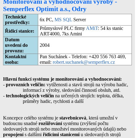
Monitorování a vyhodnocování výroby -
Semperflex Optimit a.s., Odry
Technické
6x PC,
MS SQL
Server
prostředky:
Průmyslové PLC firmy
AMiT
: 54 ks stanic
Řídicí stanice:
ART4000, 7ks Amini
Datum
uvedení do
2004
provozu:
Kontaktní
Pan Suchánek - Telefon: +420 556 763 469,
osoba:
email:
robert.suchanek@semperflex.cz
Hlavní funkcí systému je monitorování a vyhodnocování:
-
provozních veličin:
vytíženosti a stavů strojů na výrobu hadic,
informací z výroby, sledování činností obsluh, atd.
-
technologických veličin
na určených strojích: teplota, délka,
průměry hadic, rychlosti a další
Koncepce celého systému je
stavebnicová
, která umožní v
budoucnu snadné
rozšiřování
systému (zvýšení počtu
sledovaných strojů nebo množství monitorovaných údajů) nebo
propojení
s dalšími
řídicími stanicemi
u sledovaných strojů