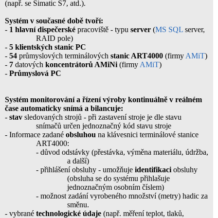
(např. se Simatic S7, atd.).
Systém v současné době tvoří:
-
1 hlavní dispečerské
pracoviště - typu
server
(
MS SQL
server,
RAID pole)
-
5 klientských stanic PC
-
54
průmyslových terminálových
stanic ART4000
(firmy
AMiT
)
-
7
datových
koncentrátorů AMiNi
(firmy
AMiT
)
-
Průmyslová PC
Systém monitorování a řízení výroby kontinuálně v reálném
čase automaticky snímá a bilancuje:
-
stav
sledovaných strojů - při zastavení stroje je dle stavu
snímačů určen jednoznačný kód stavu stroje
- Informace zadané
obsluhou
na klávesnici terminálové stanice
ART4000:
- důvod odstávky (přestávka, výměna materiálu, údržba,
a další)
- přihlášení obsluhy - umožňuje
identifikaci
obsluhy
(obsluha se do systému přihlašuje
jednoznačným osobním číslem)
- možnost zadání vyrobeného množství (metry) hadic za
směnu.
- vybrané
technologické údaje
(např. měření teplot, tlaků,