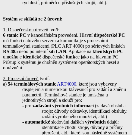
rychlostí, průměrů u příslušných strojů, atd.).
Systém se skládá ze 2 úrovní:
1. Dispečerskou úroveň
tvoří:
6 stanic PC
v kancelářském provedení. Hlavní
dispečerské PC
má funkci datového serveru a komunikuje s procesními
terminálovými stanicemi (PLC ART 4000) po sériových linkách
RS 485
nebo po interní
síti LAN
. Aplikace na
klientských PC
umožňuje
identické
dispečerské
funkce
jako na hlavním PC.
Přístup k systému je chráněn systémem operátorských hesel a
oprávnění.
2. Procesní úroveň
tvoří:
a)
54 terminálových stanic
ART4000
, které jsou vybaveny
displejem a numerickou klávesnicí pro zadání a změnu
parametrů. Terminálová stanice je umístěna u
jednotlivých strojů a slouží pro:
- pro
zadávání výrobních informací
(zadává obsluha
stroje: důvody odstávky, identifikaci obsluhy,
zadání vyrobeného množství, atd.)
-
automatické
sledování dalších
výrobních
údajů:
identifikace chodu stroje, důvody a příčiny
přerušení, atd., které jsou následně systémem