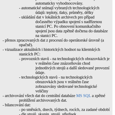
automaticky vyhodnocovány.
- automatické snímají vybraných technologických
údajů: teploty, tlaky, průměry, délky
- ukládání dat v lokálních archivech pro případ
dočasného výpadku spojení s nadřízenou
stanicí PC. Po obnovení komunikačního
spojení jsou data zpětně dočtena do databáze
na stanici PC.
- přenos zpracovaných dat z procesní do operátorské úrovně (a
opačně).
- vizualizace aktuálních i historických hodnot na klientských
stanicích PC:
- provozních stavů - na technologických obrazovkách je
v reálném čase znázorňován chod
jednotlivých strojů a další sledované provozní
údaje.
- technologických stavů - na technologických
obrazovkách jsou v reálném čase
zobrazovány sledované technologické
veličiny
- archivování všech dat do centrální databáze
MS SQL
a zpětné
prohlížení archivovaných dat.
- bilancování dat:
- po směnách, dnech, týdnech, rocích, za zadané období
- dle strojů, skupin, strojů, středisek