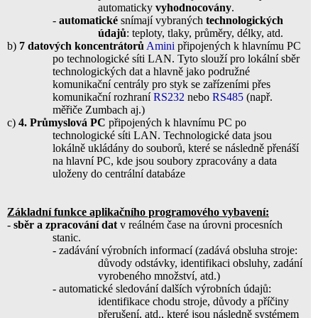
automaticky
vyhodnocovány
.
-
automatické
snímají vybraných
technologických
údajů
: teploty, tlaky, průměry, délky, atd.
b)
7 datových koncentrátorů
Amini
připojených k hlavnímu PC
po technologické síti LAN. Tyto slouží pro lokální sběr
technologických dat a hlavně jako podružné
komunikační centrály pro styk se zařízeními přes
komunikační rozhraní
RS232
nebo
RS485
(např.
měřiče Zumbach aj.)
c)
4. Průmyslová PC
připojených k hlavnímu PC po
technologické síti LAN. Technologické data jsou
lokálně ukládány do souborů, které se následně přenáší
na hlavní PC, kde jsou soubory zpracovány a data
uloženy do centrální databáze
Základní funkce aplikačního programového vybavení:
-
sběr a zpracování dat
v reálném čase na úrovni procesních
stanic.
- zadávání výrobních informací (zadává obsluha stroje:
důvody odstávky, identifikaci obsluhy, zadání
vyrobeného množství, atd.)
- automatické sledování dalších výrobních údajů:
identifikace chodu stroje, důvody a příčiny
přerušení, atd., které jsou následně systémem