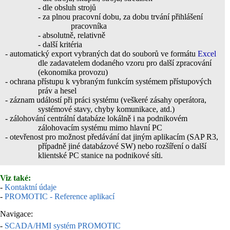
- dle obsluh strojů
- za plnou pracovní dobu, za dobu trvání přihlášení
pracovníka
- absolutně, relativně
- další kritéria
- automatický export vybraných dat do souborů ve formátu
Excel
dle zadavatelem dodaného vzoru pro další zpracování
(ekonomika provozu)
- ochrana přístupu k vybraným funkcím systémem přístupových
práv a hesel
- záznam událostí při práci systému (veškeré zásahy operátora,
systémové stavy, chyby komunikace, atd.)
- zálohování centrální databáze lokálně i na podnikovém
zálohovacím systému mimo hlavní PC
- otevřenost pro možnost předávání dat jiným aplikacím (SAP R3,
případně jiné databázové SW) nebo rozšíření o další
klientské PC stanice na podnikové síti.
Viz také:
-
Kontaktní údaje
-
PROMOTIC - Reference aplikací
Navigace:
-
SCADA/HMI systém PROMOTIC