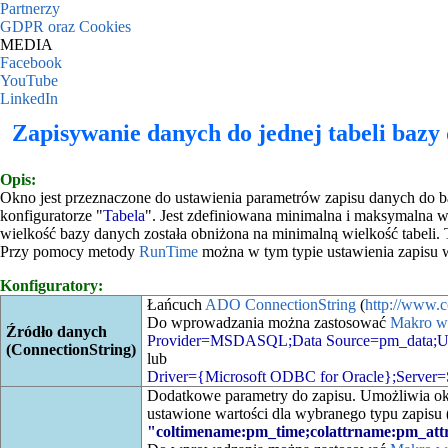
Partnerzy
GDPR oraz Cookies
MEDIA
Facebook
YouTube
LinkedIn
Zapisywanie danych do jednej tabeli baz
Opis:
Okno jest przeznaczone do ustawienia parametrów zapisu danych do 
konfiguratorze "
Tabela
". Jest zdefiniowana minimalna i maksymalna wi
wielkość bazy danych została obniżona na minimalną wielkość tabeli. 
Przy pomocy metody
RunTime
można w tym typie ustawienia zapis
Konfiguratory:
Łańcuch
ADO ConnectionString
(
http://www.c
Do wprowadzania można zastosować
Makro w
Źródło danych
Provider=MSDASQL;Data Source=pm_data;Us
(ConnectionString)
lub
Driver={Microsoft ODBC for Oracle};Server
Dodatkowe parametry do zapisu. Umożliwia ok
ustawione wartości dla wybranego typu zapisu (
"coltimename:pm_time;colattrname:pm_a