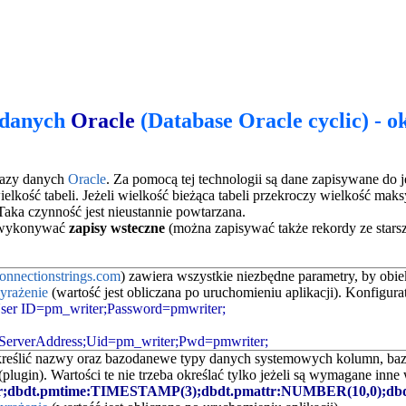
y danych
Oracle
(Database Oracle cyclic) - o
bazy danych
Oracle
. Za pomocą tej technologii są dane zapisywane do 
elkość tabeli. Jeżeli wielkość bieżąca tabeli przekroczy wielkość maks
Taka czynność jest nieustannie powtarzana.
u wykonywać
zapisy wsteczne
(można zapisywać także rekordy ze starsz
onnectionstrings.com
) zawiera wszystkie niezbędne parametry, by obie
yrażenie
(wartość jest obliczana po uruchomieniu aplikacji). Konfigur
er ID=pm_writer;Password=pmwriter;
=ServerAddress;Uid=pm_writer;Pwd=pmwriter;
reślić nazwy oraz bazodanewe typy danych systemowych kolumn, bazo
plugin). Wartości te nie trzeba określać tylko jeżeli są wymagane inne
ttr;dbdt.pmtime:TIMESTAMP(3);dbdt.pmattr:NUMBER(10,0);db