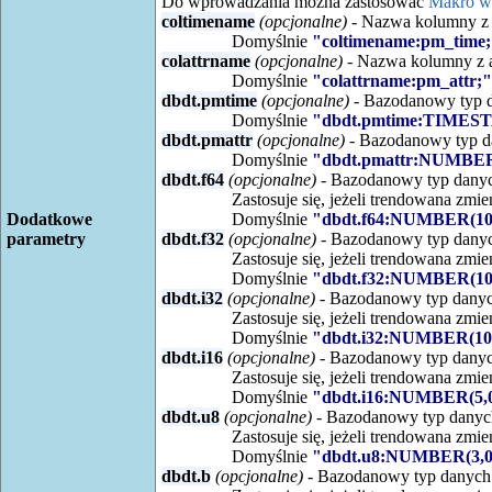
Do wprowadzania można zastosować
Makro w
coltimename
(opcjonalne)
- Nazwa kolumny z 
Domyślnie
"coltimename:pm_time;
colattrname
(opcjonalne)
- Nazwa kolumny z a
Domyślnie
"colattrname:pm_attr;"
dbdt.pmtime
(opcjonalne)
- Bazodanowy typ d
Domyślnie
"dbdt.pmtime:TIMEST
dbdt.pmattr
(opcjonalne)
- Bazodanowy typ da
Domyślnie
"dbdt.pmattr:NUMBER
dbdt.f64
(opcjonalne)
- Bazodanowy typ danyc
Zastosuje się, jeżeli trendowana zm
Dodatkowe
Domyślnie
"dbdt.f64:NUMBER(10,
parametry
dbdt.f32
(opcjonalne)
- Bazodanowy typ danyc
Zastosuje się, jeżeli trendowana zm
Domyślnie
"dbdt.f32:NUMBER(10,
dbdt.i32
(opcjonalne)
- Bazodanowy typ danyc
Zastosuje się, jeżeli trendowana zm
Domyślnie
"dbdt.i32:NUMBER(10,
dbdt.i16
(opcjonalne)
- Bazodanowy typ danyc
Zastosuje się, jeżeli trendowana zm
Domyślnie
"dbdt.i16:NUMBER(5,0
dbdt.u8
(opcjonalne)
- Bazodanowy typ danych
Zastosuje się, jeżeli trendowana zm
Domyślnie
"dbdt.u8:NUMBER(3,0
dbdt.b
(opcjonalne)
- Bazodanowy typ danych 