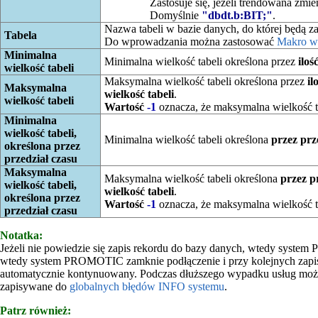
Zastosuje się, jeżeli trendowana zm
Domyślnie
"dbdt.b:BIT;"
.
Nazwa tabeli w bazie danych, do której będą z
Tabela
Do wprowadzania można zastosować
Makro w
Minimalna
Minimalna wielkość tabeli określona przez
ilo
wielkość tabeli
Maksymalna wielkość tabeli określona przez
il
Maksymalna
wielkość tabeli
.
wielkość tabeli
Wartość
-1
oznacza, że maksymalna wielkość tab
Minimalna
wielkość tabeli,
Minimalna wielkość tabeli określona
przez prz
określona przez
przedział czasu
Maksymalna
Maksymalna wielkość tabeli określona
przez p
wielkość tabeli,
wielkość tabeli
.
określona przez
Wartość
-1
oznacza, że maksymalna wielkość ta
przedział czasu
Notatka:
Jeżeli nie powiedzie się zapis rekordu do bazy danych, wtedy system
wtedy system PROMOTIC zamknie podłączenie i przy kolejnych zapisac
automatycznie kontynuowany. Podczas dłuższego wypadku usług może d
zapisywane do
globalnych błędów INFO systemu
.
Patrz również: