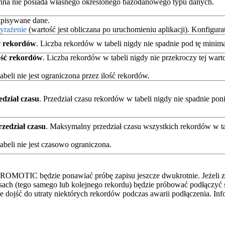
ienna nie posiada własnego określonego bazodanowego typu danych.
apisywane dane.
yrażenie
(wartość jest obliczana po uruchomieniu aplikacji). Konfigura
ść rekordów
. Liczba rekordów w tabeli nigdy nie spadnie pod tę minim
ość rekordów
. Liczba rekordów w tabeli nigdy nie przekroczy tej warto
eli nie jest ograniczona przez ilość rekordów.
edział czasu
. Przedział czasu rekordów w tabeli nigdy nie spadnie pon
rzedział czasu
. Maksymalny przedział czasu wszystkich rekordów w tabe
beli nie jest czasowo ograniczona.
 PROMOTIC będzie ponawiać próbę zapisu jeszcze dwukrotnie. Jeżeli za
h (tego samego lub kolejnego rekordu) będzie próbować podłączyć się
ojść do utraty niektórych rekordów podczas awarii podłączenia. Info