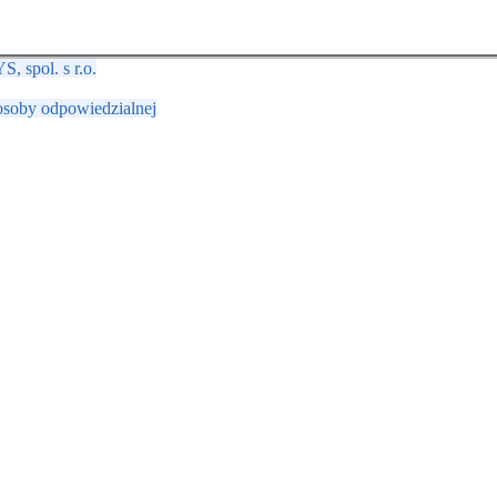
 spol. s r.o.
osoby odpowiedzialnej