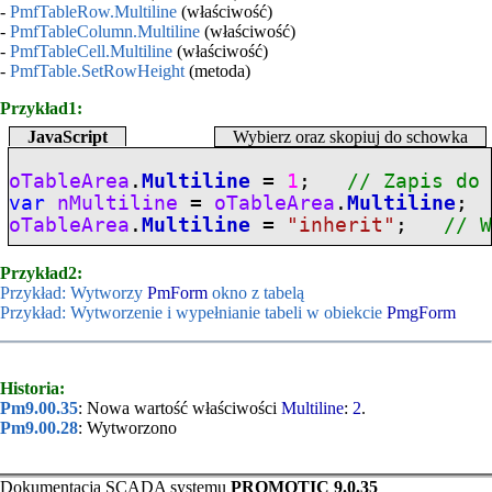
-
PmfTableRow.Multiline
(właściwość)
-
PmfTableColumn.Multiline
(właściwość)
-
PmfTableCell.Multiline
(właściwość)
-
PmfTable.SetRowHeight
(metoda)
Przykład1:
JavaScript
Wybierz oraz skopiuj do schowka
oTableArea
.
Multiline
=
1
;
// Zapis do
var
nMultiline
=
oTableArea
.
Multiline
oTableArea
.
Multiline
=
"inherit"
;
// 
Przykład2:
Przykład: Wytworzy
PmForm
okno z tabelą
Przykład: Wytworzenie i wypełnianie tabeli w obiekcie
PmgForm
Historia:
Pm9.00.35
: Nowa wartość właściwości
Multiline
:
2
.
Pm9.00.28
: Wytworzono
Dokumentacja SCADA systemu
PROMOTIC 9.0.35