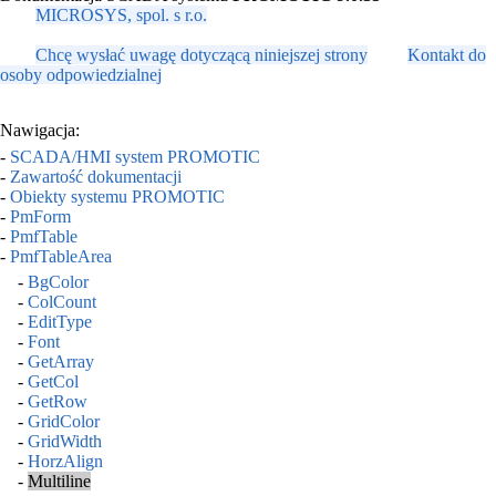
MICROSYS, spol. s r.o.
Chcę wysłać uwagę dotyczącą niniejszej strony
Kontakt do
osoby odpowiedzialnej
Nawigacja:
-
SCADA/HMI system PROMOTIC
-
Zawartość dokumentacji
-
Obiekty systemu PROMOTIC
-
PmForm
-
PmfTable
-
PmfTableArea
-
BgColor
-
ColCount
-
EditType
-
Font
-
GetArray
-
GetCol
-
GetRow
-
GridColor
-
GridWidth
-
HorzAlign
-
Multiline