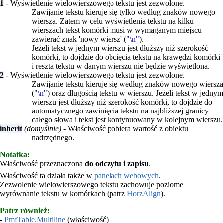
1
- Wyświetlenie wielowierszowego tekstu jest zezwolone.
Zawijanie tekstu kieruje się tylko według znaków nowego
wiersza. Zatem w celu wyświetlenia tekstu na kilku
wierszach tekst komórki musi w wymaganym miejscu
zawierać znak 'nowy wiersz' (
"\n"
).
Jeżeli tekst w jednym wierszu jest dłuższy niż szerokość
komórki, to dojdzie do obcięcia tekstu na krawędzi komórki
i reszta tekstu w danym wierszu nie będzie wyświetlona.
2
- Wyświetlenie wielowierszowego tekstu jest zezwolone.
Zawijanie tekstu kieruje się według znaków nowego wiersza
(
"\n"
) oraz długością tekstu w wierszu. Jeżeli tekst w jednym
wierszu jest dłuższy niż szerokość komórki, to dojdzie do
automatycznego zawinięcia tekstu na najbliższej granicy
całego słowa i tekst jest kontynuowany w kolejnym wierszu.
inherit
(domyślnie)
- Właściwość pobiera wartość z obiektu
nadrzędnego.
Notatka:
Właściwość przeznaczona
do odczytu i zapisu
.
Właściwość ta działa także w
panelach webowych
.
Zezwolenie wielowierszowego tekstu zachowuje poziome
wyrównanie tekstu w komórkach (patrz
HorzAlign
).
Patrz również:
-
PmfTable.Multiline
(właściwość)