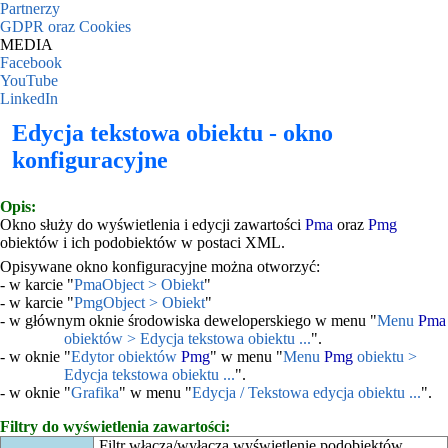
Partnerzy
GDPR oraz Cookies
MEDIA
Facebook
YouTube
LinkedIn
Edycja tekstowa obiektu - okno
konfiguracyjne
Opis:
Okno służy do wyświetlenia i edycji zawartości
Pma
oraz
Pmg
obiektów i ich podobiektów w postaci XML.
Opisywane okno konfiguracyjne można otworzyć:
- w karcie "
PmaObject > Obiekt
"
- w karcie "
PmgObject > Obiekt
"
- w głównym oknie środowiska deweloperskiego w menu "
Menu
Pma
obiektów > Edycja tekstowa obiektu ...
".
- w oknie "
Edytor obiektów
Pmg
" w menu "
Menu
Pmg
obiektu >
Edycja tekstowa obiektu ...
".
- w oknie "
Grafika
" w menu "
Edycja / Tekstowa edycja obiektu ...
".
Filtry do wyświetlenia zawartości:
Filtr włącza/wyłącza wyświetlenie podobiektów