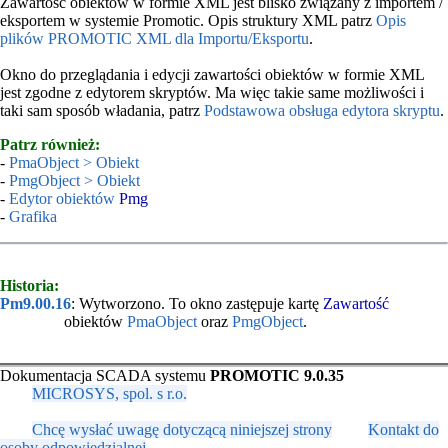
Zawartość obiektów w formie XML jest blisko związany z importem /
eksportem w systemie Promotic. Opis struktury XML patrz
Opis
plików PROMOTIC XML dla Importu/Eksportu
.
Okno do przeglądania i edycji zawartości obiektów w formie XML
jest zgodne z edytorem skryptów. Ma więc takie same możliwości i
taki sam sposób władania, patrz
Podstawowa obsługa edytora skryptu
.
Patrz również:
-
PmaObject > Obiekt
-
PmgObject > Obiekt
-
Edytor obiektów
Pmg
-
Grafika
Historia:
Pm9.00.16
: Wytworzono. To okno zastępuje kartę
Zawartość
obiektów
PmaObject
oraz
PmgObject
.
Dokumentacja SCADA systemu
PROMOTIC 9.0.35
MICROSYS, spol. s r.o.
Chcę wysłać uwagę dotyczącą niniejszej strony
Kontakt do
osoby odpowiedzialnej