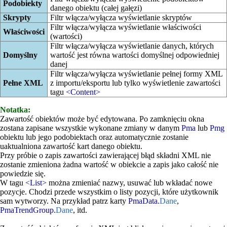
Podobiekty
danego obiektu (całej gałęzi)
Skrypty
Filtr włącza/wyłącza wyświetlanie skryptów
Filtr włącza/wyłącza wyświetlanie właściwości
Właściwości
(wartości)
Filtr włącza/wyłącza wyświetlanie danych, których
Domyślny
wartość jest równa wartości domyślnej odpowiedniej
danej
Filtr włącza/wyłącza wyświetlanie pełnej formy XML
Pełne XML
z importu/eksportu lub tylko wyświetlenie zawartości
tagu
<Content>
Notatka:
Zawartość obiektów może być edytowana. Po zamknięciu okna
zostana zapisane wszystkie wykonane zmiany w danym
Pma
lub
Pmg
obiektu lub jego podobiektach oraz automatycznie zostanie
uaktualniona zawartość kart danego obiektu.
Przy próbie o zapis zawartości zawierającej błąd składni XML nie
zostanie zmieniona żadna wartość w obiekcie a zapis jako całość nie
powiedzie się.
W tagu
<List>
można zmieniać nazwy, usuwać lub wkładać nowe
pozycje. Chodzi przede wszystkim o listy pozycji, które użytkownik
sam wytworzy. Na przykład patrz karty
PmaData.
Dane
,
PmaTrendGroup.
Dane
, itd.