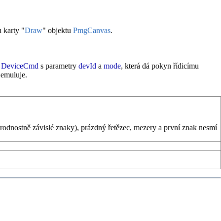
 karty "
Draw
" objektu
PmgCanvas
.
DeviceCmd
s parametry
devId
a
mode
, která dá pokyn řídicímu
 emuluje.
rodnostně závislé znaky), prázdný řetězec, mezery a první znak nesmí