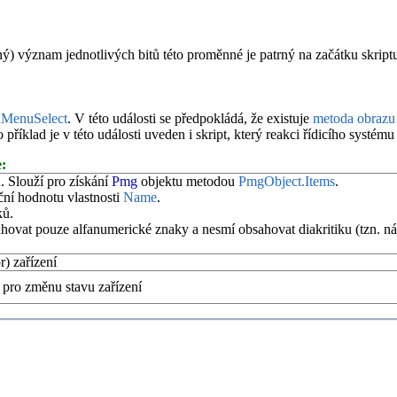
ý) význam jednotlivých bitů této proměnné je patrný na začátku skriptu
nMenuSelect
. V této události se předpokládá, že existuje
metoda obrazu
íklad je v této události uveden i skript, který reakci řídicího systému
:
. Slouží pro získání
Pmg
objektu metodou
PmgObject.Items
.
ční hodnotu vlastnosti
Name
.
ků.
hovat pouze alfanumerické znaky a nesmí obsahovat diakritiku (tzn. ná
r) zařízení
 pro změnu stavu zařízení