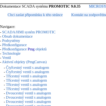
Dokumentace SCADA systému
PROMOTIC 9.0.35
MICROSYS, 
Chci zaslat připomínku k této stránce
Kontakt na zodpovědn
Navigace:
-
SCADA/HMI systém PROMOTIC
-
Obsah dokumentace
-
Podsystémy
-
Předkonfigurace
-
Předkonfigurace
Pmg
objektů
-
Technologie
-
Ventil
-
Aktivní objekty (PmgCanvas)
-
Čtyřcestný ventil s analogem
-
Čtyřcestný ventil s analogem
-
Třícestný ventil s analogem
-
Třícestný ventil s analogem
-
Třícestný ventil s analogem
-
Třícestný ventil s analogem
-
Dvoucestný ventil s analogem
-
Dvoucestný ventil s analogem
-
Dvoucestný ventil s analogem
-
Dvoucestný ventil s analogem