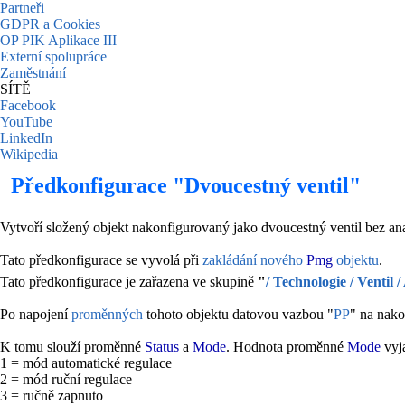
Partneři
GDPR a Cookies
OP PIK Aplikace III
Externí spolupráce
Zaměstnání
SÍTĚ
Facebook
YouTube
LinkedIn
Wikipedia
Předkonfigurace "Dvoucestný ventil"
Vytvoří složený objekt nakonfigurovaný jako dvoucestný ventil bez an
Tato předkonfigurace se vyvolá při
zakládání nového
Pmg
objektu
.
Tato předkonfigurace je zařazena ve skupině
"
/ Technologie / Ventil
Po napojení
proměnných
tohoto objektu datovou vazbou "
PP
" na nak
K tomu slouží proměnné
Status
a
Mode
. Hodnota proměnné
Mode
vyja
1 = mód automatické regulace
2 = mód ruční regulace
3 = ručně zapnuto