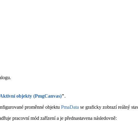
alogu.
 / Aktivní objekty (PmgCanvas)
"
.
onfigurované proměnné objektu
PmaData
se graficky zobrazí reálný stav
dřuje pracovní mód zařízení a je přednastavena následovně: