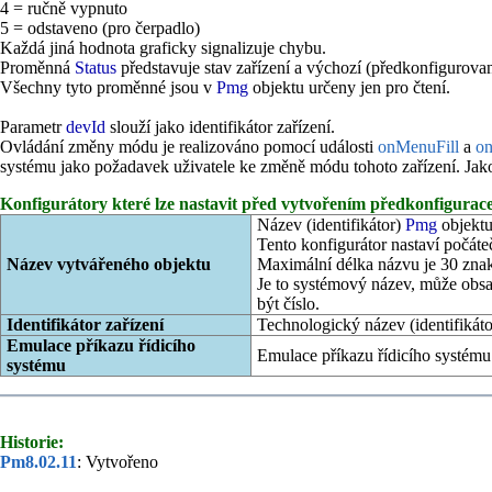
4 = ručně vypnuto
5 = odstaveno (pro čerpadlo)
Každá jiná hodnota graficky signalizuje chybu.
Proměnná
Status
představuje stav zařízení a výchozí (předkonfigurovan
Všechny tyto proměnné jsou v
Pmg
objektu určeny jen pro čtení.
Parametr
devId
slouží jako identifikátor zařízení.
Ovládání změny módu je realizováno pomocí události
onMenuFill
a
o
systému jako požadavek uživatele ke změně módu tohoto zařízení. Jako př
Konfigurátory které lze nastavit před vytvořením předkonfigurace
Název (identifikátor)
Pmg
objektu
Tento konfigurátor nastaví počáte
Název vytvářeného objektu
Maximální délka názvu je 30 zna
Je to systémový název, může obsa
být číslo.
Identifikátor zařízení
Technologický název (identifikáto
Emulace příkazu řídicího
Emulace příkazu řídicího systému
systému
Historie:
Pm8.02.11
: Vytvořeno