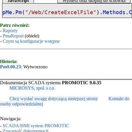
JavaScript
Wybierz oraz skopiuj do schowka
pMe
.
Pm
(
"/Web/CreateExcelFile"
).
Methods
.
Patrz również:
-
Raporty
-
PmaReport
(obiekt)
-
Czym są konfiguracje wstępne
Historia:
Pm9.00.23
: Wytworzono
Dokumentacja SCADA systemu
PROMOTIC 9.0.35
MICROSYS, spol. s r.o.
Chcę wysłać uwagę dotyczącą niniejszej strony
Kontakt do
osoby odpowiedzialnej
Nawigacja:
-
SCADA/HMI system PROMOTIC
-
Zawartość dokumentacji