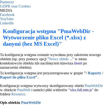
Partnerzy
GDPR oraz Cookies
MEDIA
Facebook
YouTube
LinkedIn
Konfiguracja wstępna "PmaWebDir -
Wytworzenie pliku Excel (*.xlsx) z
danymi (bez MS Excel)"
Ta konfiguracja wstępna zostanie wywołana przy założeniu nowego
obiektu (np. przy pomocy opcji
"
Nowy obiekt ...
"
w menu
kontekstowym obiektu lub naciśnięciem klawisza
Insert
po
zaznaczeniu obiektu).
Ta konfiguracja wstępna jest przyszeregowana w grupie
"
/ Raporty /
Raport do pliku Excel
"
.
Konfiguracja wstępna wytworzy skonfigurowany obiekt
PmaWebDir
w obiekcie
PmaWeb
i umieści pliki widżetów
"xlsx.full.min.js"
do
foldera
Resource
.
Opis obiektu
PmaWebDir