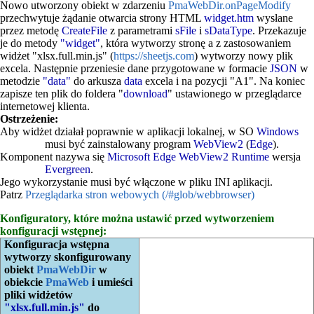
Nowo utworzony obiekt w zdarzeniu
PmaWebDir.onPageModify
przechwytuje żądanie otwarcia strony HTML
widget.htm
wysłane
przez metodę
CreateFile
z parametrami
sFile
i
sDataType
. Przekazuje
je do metody
"widget"
, która wytworzy stronę a z zastosowaniem
widżet "xlsx.full.min.js" (
https://sheetjs.com
) wytworzy nowy plik
excela. Następnie przeniesie dane przygotowane w formacie
JSON
w
metodzie
"data"
do arkusza
data
excela i na pozycji "A1". Na koniec
zapisze ten plik do foldera "
download
" ustawionego w przeglądarce
internetowej klienta.
Ostrzeżenie:
Aby widżet działał poprawnie w aplikacji lokalnej, w SO
Windows
musi być zainstalowany program
WebView2
(
Edge
).
Komponent nazywa się
Microsoft Edge WebView2 Runtime
wersja
Evergreen
.
Jego wykorzystanie musi być włączone w pliku INI aplikacji.
Patrz
Przeglądarka stron webowych (/#glob/webbrowser)
Konfiguratory, które można ustawić przed wytworzeniem
konfiguracji wstępnej:
Konfiguracja wstępna
wytworzy skonfigurowany
obiekt
PmaWebDir
w
obiekcie
PmaWeb
i umieści
pliki widżetów
"xlsx.full.min.js"
do