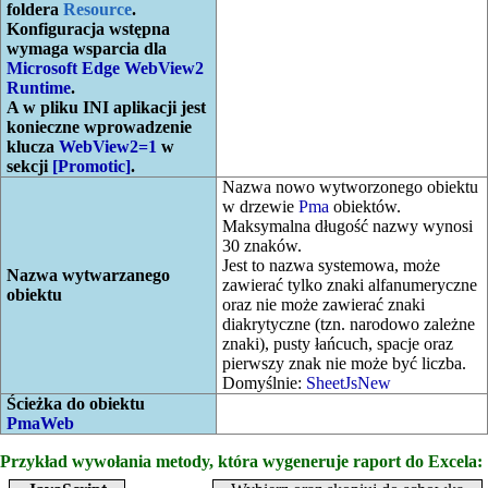
foldera
Resource
.
Konfiguracja wstępna
wymaga wsparcia dla
Microsoft Edge WebView2
Runtime
.
A w pliku INI aplikacji jest
konieczne wprowadzenie
klucza
WebView2=1
w
sekcji
[Promotic]
.
Nazwa nowo wytworzonego obiektu
w drzewie
Pma
obiektów.
Maksymalna długość nazwy wynosi
30 znaków.
Jest to nazwa systemowa, może
Nazwa wytwarzanego
zawierać tylko znaki alfanumeryczne
obiektu
oraz nie może zawierać znaki
diakrytyczne (tzn. narodowo zależne
znaki), pusty łańcuch, spacje oraz
pierwszy znak nie może być liczba.
Domyślnie:
SheetJsNew
Ścieżka do obiektu
PmaWeb
Przykład wywołania metody, która wygeneruje raport do Excela: