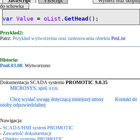
JavaScript
VBScript
Wybierz oraz skopiuj
do schowka
var
Value
=
oList
.
GetHead
();
Przykład2:
Patrz:
Przykład wytworzenia oraz zastosowania obiektu
PmList
Historia:
Pm8.03.08
: Wytworzono
Dokumentacja SCADA systemu
PROMOTIC 9.0.35
MICROSYS, spol. s r.o.
Chcę wysłać uwagę dotyczącą niniejszej strony
Kontakt do
osoby odpowiedzialnej
Nawigacja:
-
SCADA/HMI system PROMOTIC
-
Zawartość dokumentacji
-
Obiekty systemu PROMOTIC