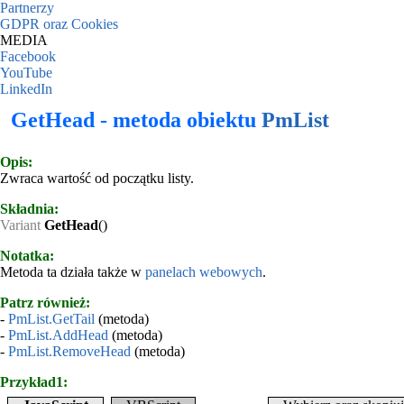
Partnerzy
GDPR oraz Cookies
MEDIA
Facebook
YouTube
LinkedIn
GetHead - metoda obiektu
PmList
Opis:
Zwraca wartość od początku listy.
Składnia:
Variant
GetHead
()
Notatka:
Metoda ta działa także w
panelach webowych
.
Patrz również:
-
PmList.GetTail
(metoda)
-
PmList.AddHead
(metoda)
-
PmList.RemoveHead
(metoda)
Przykład1: