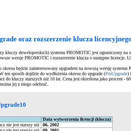
rade oraz rozszerzenie klucza licencyjnego 
yczy kluczy deweloperskich) systemu PROMOTIC jest ograniczony na okr
 nowsze wersje PROMOTIC i rozszerzenie klucza o następne licencje. 
ego okresu będzie zainteresowany upgradem na nowszą wersję systemu
 W ten sposób dojdzie do wydłużenia okresu do upgrade (
PmUpgrade
) 
 do kluczy starszych niż 10 lat. Cena jest określona jako procent - 
 można jej z niego odebrać.
Upgrade10
Data wytworzenia licencji (klucza)
z nie jest starszy niż
06. 2002
z nie jest starszy niż
09. 2001