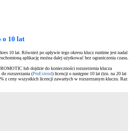
o 10 lat
es 10 lat. Również po upływie tego okresu klucz runtime jest nadal
Uruchomioną aplikację można dalej użytkować bez ograniczenia czasu.
 PROMOTIC lub dojdzie do konieczności rozszerzenia klucza
i do rozszerzania (
PmExtend
) licencji o następne 10 lat (tzn. na 20 lat
60% z ceny wszystkich licencji zawartych w rozszerzanym kluczu. Raz