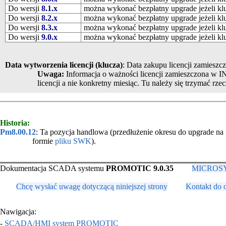
Do wersji
8.1.x
można wykonać bezpłatny upgrade jeżeli kluc
Do wersji
8.2.x
można wykonać bezpłatny upgrade jeżeli kluc
Do wersji
8.3.x
można wykonać bezpłatny upgrade jeżeli kluc
Do wersji
9.0.x
można wykonać bezpłatny upgrade jeżeli kluc
Data wytworzenia licencji (klucza)
: Data zakupu licencji zamiesz
Uwaga:
Informacja o ważności licencji zamieszczona w 
licencji a nie konkretny miesiąc. Tu należy się trzymać rze
Historia:
Pm8.00.12
: Ta pozycja handlowa (przedłużenie okresu do upgrade na n
formie
pliku SWK
).
Dokumentacja SCADA systemu
PROMOTIC 9.0.35
MICROSYS,
Chcę wysłać uwagę dotyczącą niniejszej strony
Kontakt do 
Nawigacja:
-
SCADA/HMI system PROMOTIC