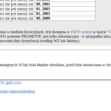
z nie jest starszy niż
09. 2001
z nie jest starszy niż
01. 2003
z nie jest starszy niż
01. 2005
z nie jest starszy niż
09. 2009
czona w medium licencyjnym. Jest dostępna w
INFO system
w karcie "
L
INFO systemie PROMOTIC jest tylko informacyjna - w przypadku kluc
czywistej daty dystrybucji (według WZ lub faktury).
astępnych 10 lat) była błędnie określana, jeżeli była dostarczana w fo
 spol. s r.o.
osoby odpowiedzialnej