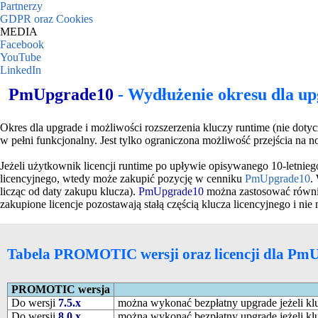
Partnerzy
GDPR oraz Cookies
MEDIA
Facebook
YouTube
LinkedIn
PmUpgrade10
- Wydłużenie okresu dla upg
Okres dla upgrade i możliwości rozszerzenia kluczy runtime (nie dot
w pełni funkcjonalny. Jest tylko ograniczona możliwość przejścia na
Jeżeli użytkownik licencji runtime po upływie opisywanego 10-letni
licencyjnego, wtedy może zakupić pozycję w cenniku
PmUpgrade10
.
licząc od daty zakupu klucza).
PmUpgrade10
można zastosować również
zakupione licencje pozostawają stałą częścią klucza licencyjnego i nie
Tabela PROMOTIC wersji oraz licencji dla Pm
PROMOTIC wersja
Do wersji
7.5.x
można wykonać bezpłatny upgrade jeżeli kluc
Do wersji
8.0.x
można wykonać bezpłatny upgrade jeżeli kluc