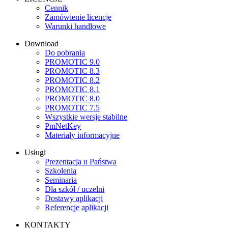
Cennik
Zamówienie licencje
Warunki handlowe
Download
Do pobrania
PROMOTIC 9.0
PROMOTIC 8.3
PROMOTIC 8.2
PROMOTIC 8.1
PROMOTIC 8.0
PROMOTIC 7.5
Wszystkie wersje stabilne
PmNetKey
Materiały informacyjne
Usługi
Prezentacja u Państwa
Szkolenia
Seminaria
Dla szkół / uczelni
Dostawy aplikacji
Referencje aplikacji
KONTAKTY