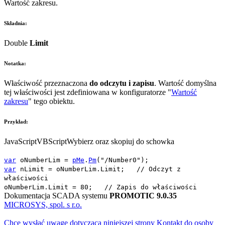
Wartość zakresu.
Składnia:
Double
Limit
Notatka:
Właściwość przeznaczona
do odczytu i zapisu
. Wartość domyślna
tej właściwości jest zdefiniowana w konfiguratorze "
Wartość
zakresu
" tego obiektu.
Przykład:
JavaScript
VBScript
Wybierz oraz skopiuj do schowka
var
oNumberLim
=
pMe
.
Pm
(
"/Number0"
);
var
nLimit
=
oNumberLim
.
Limit
;
// Odczyt z
właściwości
oNumberLim
.
Limit
=
80
;
// Zapis do właściwości
Dokumentacja SCADA systemu
PROMOTIC 9.0.35
MICROSYS, spol. s r.o.
Chcę wysłać uwagę dotyczącą niniejszej strony
Kontakt do osoby