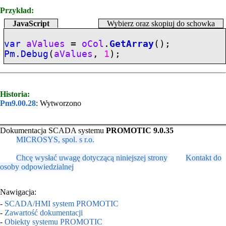
Przykład:
JavaScript
Wybierz oraz skopiuj do schowka
var
aValues
=
oCol
.
GetArray
();
Pm.Debug
(
aValues
,
1
);
Historia:
Pm9.00.28
: Wytworzono
Dokumentacja SCADA systemu
PROMOTIC 9.0.35
MICROSYS, spol. s r.o.
Chcę wysłać uwagę dotyczącą niniejszej strony
Kontakt do
osoby odpowiedzialnej
Nawigacja:
-
SCADA/HMI system PROMOTIC
-
Zawartość dokumentacji
-
Obiekty systemu PROMOTIC