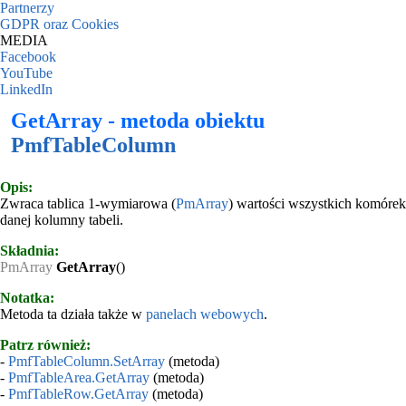
Partnerzy
GDPR oraz Cookies
MEDIA
Facebook
YouTube
LinkedIn
GetArray - metoda obiektu
PmfTableColumn
Opis:
Zwraca tablica 1-wymiarowa (
PmArray
) wartości wszystkich komórek
danej kolumny tabeli.
Składnia:
PmArray
GetArray
()
Notatka:
Metoda ta działa także w
panelach webowych
.
Patrz również:
-
PmfTableColumn.SetArray
(metoda)
-
PmfTableArea.GetArray
(metoda)
-
PmfTableRow.GetArray
(metoda)