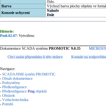
číslo.
Barva
Výchozí barva plochy objektu ve form
Nahoře
Konzole uchycení
Dole
Historie:
Pm8.02.07
: Vytvořeno
Dokumentace SCADA systému
PROMOTIC 9.0.35
MICROSYS, 
Chci zaslat připomínku k této stránce
Kontakt na zodpovědn
Navigace:
-
SCADA/HMI systém PROMOTIC
-
Obsah dokumentace
-
Podsystémy
-
Předkonfigurace
-
Předkonfigurace
Pmg
objektů
-
Obrázek
-
Vzduchotechnika
-
Potrubí