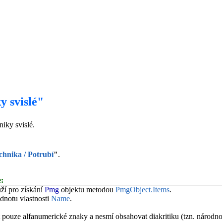
y svislé"
iky svislé.
chnika / Potrubí
"
.
:
ží pro získání
Pmg
objektu metodou
PmgObject.Items
.
odnotu vlastnosti
Name
.
pouze alfanumerické znaky a nesmí obsahovat diakritiku (tzn. národnos