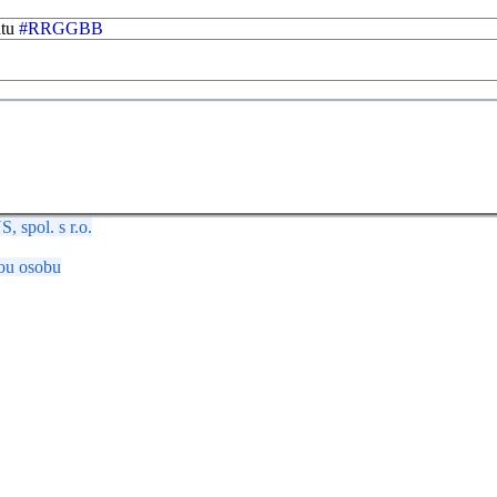
átu
#RRGGBB
spol. s r.o.
ou osobu