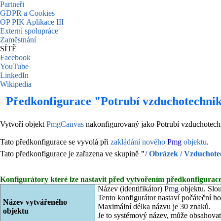
Partneři
GDPR a Cookies
OP PIK Aplikace III
Externí spolupráce
Zaměstnání
SÍTĚ
Facebook
YouTube
LinkedIn
Wikipedia
Předkonfigurace "Potrubí vzduchotechnik
Vytvoří objekt
PmgCanvas
nakonfigurovaný jako Potrubí vzduchotechn
Tato předkonfigurace se vyvolá při
zakládání nového
Pmg
objektu
.
Tato předkonfigurace je zařazena ve skupině
"
/ Obrázek / Vzduchote
Konfigurátory které lze nastavit před vytvořením předkonfigurace
Název (identifikátor)
Pmg
objektu. Slou
Tento konfigurátor nastaví počáteční h
Název vytvářeného
Maximální délka názvu je 30 znaků.
objektu
Je to systémový název, může obsahovat 