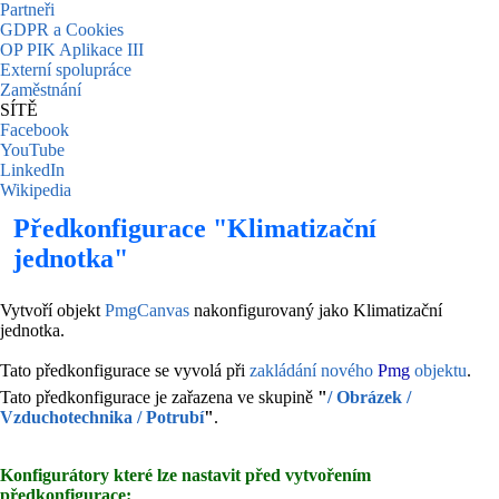
Partneři
GDPR a Cookies
OP PIK Aplikace III
Externí spolupráce
Zaměstnání
SÍTĚ
Facebook
YouTube
LinkedIn
Wikipedia
Předkonfigurace "Klimatizační
jednotka"
Vytvoří objekt
PmgCanvas
nakonfigurovaný jako Klimatizační
jednotka.
Tato předkonfigurace se vyvolá při
zakládání nového
Pmg
objektu
.
Tato předkonfigurace je zařazena ve skupině
"
/ Obrázek /
Vzduchotechnika / Potrubí
"
.
Konfigurátory které lze nastavit před vytvořením
předkonfigurace: