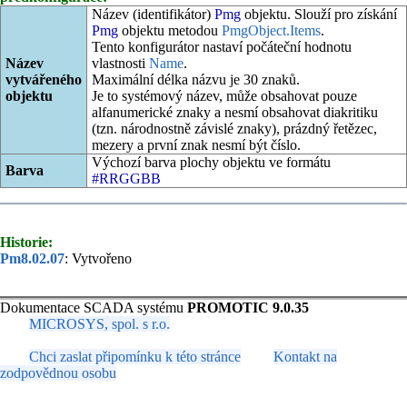
Název (identifikátor)
Pmg
objektu. Slouží pro získání
Pmg
objektu metodou
PmgObject.Items
.
Tento konfigurátor nastaví počáteční hodnotu
Název
vlastnosti
Name
.
vytvářeného
Maximální délka názvu je 30 znaků.
objektu
Je to systémový název, může obsahovat pouze
alfanumerické znaky a nesmí obsahovat diakritiku
(tzn. národnostně závislé znaky), prázdný řetězec,
mezery a první znak nesmí být číslo.
Výchozí barva plochy objektu ve formátu
Barva
#RRGGBB
Historie:
Pm8.02.07
: Vytvořeno
Dokumentace SCADA systému
PROMOTIC 9.0.35
MICROSYS, spol. s r.o.
Chci zaslat připomínku k této stránce
Kontakt na
zodpovědnou osobu