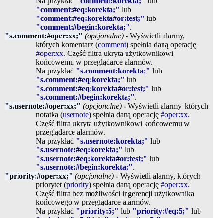
Na przykład
"comment:korekta;"
lub
"comment:#eq:korekta;"
lub
"comment:#eq:korekta#or:test;"
lub
"comment:#begin:korekta;"
.
"s.comment:#oper:xx;"
(opcjonalne)
- Wyświetli alarmy,
których komentarz (
comment
) spełnia daną operację
#oper:xx
. Część filtra ukryta użytkownikowi
końcowemu w przeglądarce alarmów.
Na przykład
"s.comment:korekta;"
lub
"s.comment:#eq:korekta;"
lub
"s.comment:#eq:korekta#or:test;"
lub
"s.comment:#begin:korekta;"
.
"s.usernote:#oper:xx;"
(opcjonalne)
- Wyświetli alarmy, których
notatka (
usernote
) spełnia daną operację
#oper:xx
.
Część filtra ukryta użytkownikowi końcowemu w
przeglądarce alarmów.
Na przykład
"s.usernote:korekta;"
lub
"s.usernote:#eq:korekta;"
lub
"s.usernote:#eq:korekta#or:test;"
lub
"s.usernote:#begin:korekta;"
.
"priority:#oper:xx;"
(opcjonalne)
- Wyświetli alarmy, których
priorytet (
priority
) spełnia daną operację
#oper:xx
.
Część filtra bez możliwości ingerencji użytkownika
końcowego w przeglądarce alarmów.
Na przykład
"priority:5;"
lub
"priority:#eq:5;"
lub