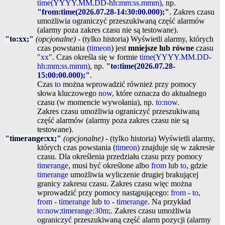
time(YYYY.MM.DD-hh:mm:ss.mmm)
, np.
"from:time(2026.07.28-14:30:00.000);"
. Zakres czasu
umożliwia ograniczyć przeszukiwaną część alarmów
(alarmy poza zakres czasu nie są testowane).
"to:xx;"
(opcjonalne)
- (tylko historia) Wyświetli alarmy, których
czas powstania (
timeon
) jest
mniejsze lub równe
czasu
"xx"
. Czas określa się w formie
time(YYYY.MM.DD-
hh:mm:ss.mmm)
, np.
"to:time(2026.07.28-
15:00:00.000);"
.
Czas
to
można wprowadzić również przy pomocy
słowa kluczowego
now
, które oznacza do aktualnego
czasu (w momencie wywołania), np.
to:now
.
Zakres czasu umożliwia ograniczyć przeszukiwaną
część alarmów (alarmy poza zakres czasu nie są
testowane).
"timerange:xx;"
(opcjonalne)
- (tylko historia) Wyświetli alarmy,
których czas powstania (
timeon
) znajduje się w zakresie
czasu. Dla określenia przedziału czasu przy pomocy
timerange
, musi być określone albo
from
lub
to
, gdzie
timerange
umożliwia wyliczenie drugiej brakującej
granicy zakresu czasu. Zakres czasu więc można
wprowadzić przy pomocy nastąpującego:
from
-
to
,
from
-
timerange
lub
to
-
timerange
. Na przykład
to:now;timerange:30m;
. Zakres czasu umożliwia
ograniczyć przeszukiwaną część alarm pozycji (alarmy