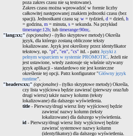
poza zakres czasu nie są testowane).
Zakres czasu można wprowadzić w formie liczby
całkowitej następowanej znakiem jednostki czasu (bez
spacji). Jednostkami czasu są:
w
= tydzień,
d
= dzień,
h
= godzina,
m
= minuta,
s
= sekunda. Na przykład
timerange:12h;
lub
timerange:90m;
.
"lang:xx;"
(opcjonalne)
- (tylko skryptowe metody) Określa
język, dla którego zostaną obliczone teksty
lokalizowane. Język jest określony przez identyfikator
tekstowy, np.
"pl"
,
"en"
,
"cs"
itd. - patrz
Języki z
pełnym wsparciem w systemie PROMOTIC
. Jeżeli nie
jest ustawione, wtedy zastosuje się właśnie używany
język aplikacji - standardowo nie jest konieczne
określenie tej opcji. Patrz konfigurator "
Główny język
runtime
".
"headers:xx;"
(opcjonalne)
- (tylko skryptowe metody) Określa,
czy lista wyjściowa będzie zawierać (pierwszy oraz/lub
drugi wiersz) także nazwy kolumn (teksty
lokalizowane) dla dalszego wyświetlenia.
title
- Pierwszy/drugi wiersz listy wyjściowej będzie
zawierać nazwy kolumn (teksty
lokalizowane) dla dalszego wyświetlenia.
id
- Pierwszy/drugi wiersz listy wyjściowej będzie
zawierać systemowe nazwy kolumn
(identyfikatory) dla dalszego wyświetlenia.