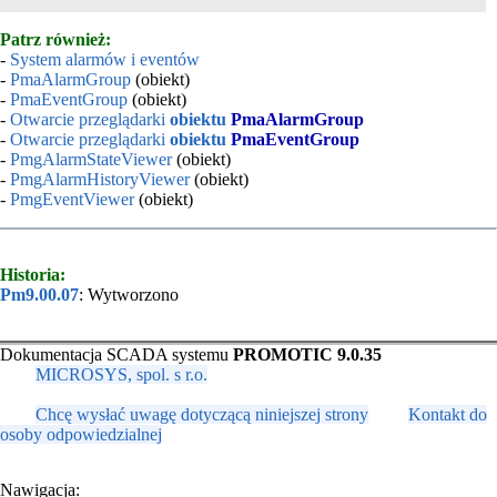
Patrz również:
-
System alarmów i eventów
-
PmaAlarmGroup
(obiekt)
-
PmaEventGroup
(obiekt)
-
Otwarcie przeglądarki
obiektu
PmaAlarmGroup
-
Otwarcie przeglądarki
obiektu
PmaEventGroup
-
PmgAlarmStateViewer
(obiekt)
-
PmgAlarmHistoryViewer
(obiekt)
-
PmgEventViewer
(obiekt)
Historia:
Pm9.00.07
: Wytworzono
Dokumentacja SCADA systemu
PROMOTIC 9.0.35
MICROSYS, spol. s r.o.
Chcę wysłać uwagę dotyczącą niniejszej strony
Kontakt do
osoby odpowiedzialnej
Nawigacja: