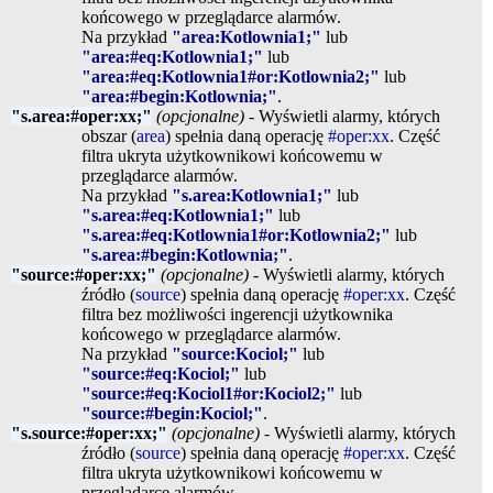
końcowego w przeglądarce alarmów.
Na przykład
"area:Kotlownia1;"
lub
"area:#eq:Kotlownia1;"
lub
"area:#eq:Kotlownia1#or:Kotlownia2;"
lub
"area:#begin:Kotlownia;"
.
"s.area:#oper:xx;"
(opcjonalne)
- Wyświetli alarmy, których
obszar (
area
) spełnia daną operację
#oper:xx
. Część
filtra ukryta użytkownikowi końcowemu w
przeglądarce alarmów.
Na przykład
"s.area:Kotlownia1;"
lub
"s.area:#eq:Kotlownia1;"
lub
"s.area:#eq:Kotlownia1#or:Kotlownia2;"
lub
"s.area:#begin:Kotlownia;"
.
"source:#oper:xx;"
(opcjonalne)
- Wyświetli alarmy, których
źródło (
source
) spełnia daną operację
#oper:xx
. Część
filtra bez możliwości ingerencji użytkownika
końcowego w przeglądarce alarmów.
Na przykład
"source:Kociol;"
lub
"source:#eq:Kociol;"
lub
"source:#eq:Kociol1#or:Kociol2;"
lub
"source:#begin:Kociol;"
.
"s.source:#oper:xx;"
(opcjonalne)
- Wyświetli alarmy, których
źródło (
source
) spełnia daną operację
#oper:xx
. Część
filtra ukryta użytkownikowi końcowemu w
przeglądarce alarmów.