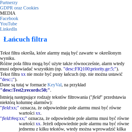
Partnerzy
GDPR oraz Cookies
MEDIA
Facebook
YouTube
LinkedIn
Łańcuch filtra
Tekst filtra określa, które alarmy mają być zawarte w określonym
wyniku.
Różne pola filtra mogą być użyte także równocześnie, alarm wtedy
musi odpowiadać wszystkim (np.
"desc:FIQ100;priority.ge:5;"
).
Tekst filtra
xx
nie może być pusty łańcuch (np. nie można ustawić
"desc:;"
).
Dane są tutaj w formacie
KeyVal
, na przykład
"desc:Test2;records:50;"
.
Istnieją następujące rodzajy tekstów filtrowania ("
field
" przedstawia
niektórą kolumnę alarmów):
"
field
:xx;"
oznacza, że odpowiednie pole alarmu musi być równe
wartości
xx
.
"
field
:#eq:xx;"
oznacza, że odpowiednie pole alarmu musi być równe
wartości
xx
. Jeżeli odpowiednie pole alarmu ma być równe
jednemu z kilku tekstów, wtedy można wprowadzić kilka