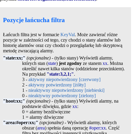
Pozycje łańcucha filtra
Łańcuch filtra jest w formacie
KeyVal
. Może zawierać różne
pozycje w zależności od tego, czy chodzi o stany alarmów lub
historię alarmów oraz czy chodzi o przeglądarkę lub skryptową
metodę zwracającą alarmy.
"state:xx;"
(opcjonalne)
- (tylko stany) Wyświetli alarmy,
których stan (
state
)
jest zgodny
ze stanem
xx
. Można
określić nawet kilka stanów (oddzielone przecinkiem).
Na przykład
"state:3,2,1;"
.
3 -
aktywny niepotwierdzony [czerwony]
2 -
aktywny potwierdzony [żółty]
1 -
nieaktywny niepotwierdzony [niebieski]
0 -
nieaktywny potwierdzony [zielony]
"hoot:xx;"
(opcjonalne)
- (tylko stany) Wyświetli alarmy, na
podstawie dźwięku, gdzie
xx
:
0 = alarmy bezdźwięczne
1 = alarmy dźwięczne
"area:#oper:xx;"
(opcjonalne)
- Wyświetli alarmy, których
obszar (
area
) spełnia daną operację
#oper:xx
. Część
filtra bez możliwości ingerencji użytkownika