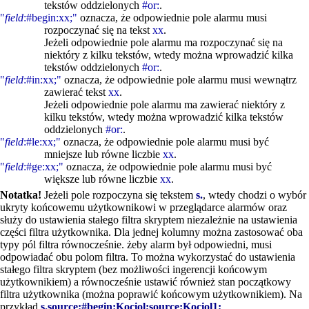
tekstów oddzielonych
#or:
.
"
field
:#begin:xx;"
oznacza, że odpowiednie pole alarmu musi
rozpoczynać się na tekst
xx
.
Jeżeli odpowiednie pole alarmu ma rozpoczynać się na
niektóry z kilku tekstów, wtedy można wprowadzić kilka
tekstów oddzielonych
#or:
.
"
field
:#in:xx;"
oznacza, że odpowiednie pole alarmu musi wewnątrz
zawierać tekst
xx
.
Jeżeli odpowiednie pole alarmu ma zawierać niektóry z
kilku tekstów, wtedy można wprowadzić kilka tekstów
oddzielonych
#or:
.
"
field
:#le:xx;"
oznacza, że odpowiednie pole alarmu musi być
mniejsze lub równe liczbie
xx
.
"
field
:#ge:xx;"
oznacza, że odpowiednie pole alarmu musi być
większe lub równe liczbie
xx
.
Notatka!
Jeżeli pole rozpoczyna się tekstem
s.
, wtedy chodzi o wybór
ukryty końcowemu użytkownikowi w przeglądarce alarmów oraz
służy do ustawienia stałego filtra skryptem niezależnie na ustawienia
części filtra użytkownika. Dla jednej kolumny można zastosować oba
typy pól filtra równocześnie. żeby alarm był odpowiedni, musi
odpowiadać obu polom filtra. To można wykorzystać do ustawienia
stałego filtra skryptem (bez możliwości ingerencji końcowym
użytkownikiem) a równocześnie ustawić również stan początkowy
filtra użytkownika (można poprawić końcowym użytkownikiem). Na
przykład
s.source:#begin:Kociol;source:Kociol1;
.