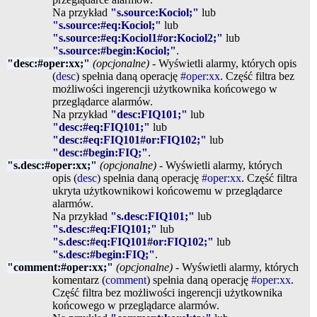
Na przykład
"s.source:Kociol;"
lub
"s.source:#eq:Kociol;"
lub
"s.source:#eq:Kociol1#or:Kociol2;"
lub
"s.source:#begin:Kociol;"
.
"desc:#oper:xx;"
(opcjonalne)
- Wyświetli alarmy, których opis
(
desc
) spełnia daną operację
#oper:xx
. Część filtra bez
możliwości ingerencji użytkownika końcowego w
przeglądarce alarmów.
Na przykład
"desc:FIQ101;"
lub
"desc:#eq:FIQ101;"
lub
"desc:#eq:FIQ101#or:FIQ102;"
lub
"desc:#begin:FIQ;"
.
"s.desc:#oper:xx;"
(opcjonalne)
- Wyświetli alarmy, których
opis (
desc
) spełnia daną operację
#oper:xx
. Część filtra
ukryta użytkownikowi końcowemu w przeglądarce
alarmów.
Na przykład
"s.desc:FIQ101;"
lub
"s.desc:#eq:FIQ101;"
lub
"s.desc:#eq:FIQ101#or:FIQ102;"
lub
"s.desc:#begin:FIQ;"
.
"comment:#oper:xx;"
(opcjonalne)
- Wyświetli alarmy, których
komentarz (
comment
) spełnia daną operację
#oper:xx
.
Część filtra bez możliwości ingerencji użytkownika
końcowego w przeglądarce alarmów.