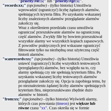
"priority:#le:5;"
lub
"priority:#ge:5;"
.
"records:xx;"
(opcjonalne)
- (tylko historia) Umożliwia
wprowadzić (ograniczyć) liczbę żądanych alarmów,
spełniających kryteria filtra. Po uzyskaniu wskazanej
liczby znalezionych alarmów przeglądanie alarmów
zakończy się.
Wraz z określeniem przedziału czasu umożliwia
ograniczać przeszukiwanie alarmów na ograniczoną
część alarmów. Zwykły filtr by bowiem przeszukiwał
wszystkie alarmy we wszystkich kopiach zapasowych.
Z powodów praktycznych jest wskazane ograniczyć
filtrowanie tylko na niezbędną oraz użyteczną część
historii alarmów.
"scanrecords:xx;"
(opcjonalne)
- (tylko historia) Umożliwia
ustawić (ograniczyć) liczbę wszystkich testowanych
(przeglądanych) alarmów, bez względu na to, czy
alarmy spełniają czy nie spełniają kryterium filtra. Po
uzyskaniu wskazanej liczby testowanych alarmów
przeglądanie zakończy się. Opcja ta zapobiega temu, by
po nieznalezieniu żądanej liczby alarmów spełniających
kryterium fitra, nieprzeszukiwano zbędnie dużo
alarmów w historii.
"from:xx;"
(opcjonalne)
- (tylko historia) Wyświetli alarmy,
których czas powstania (
timeon
) jest
większe lub
równe
czasu
"xx"
. Czas określa się w formie