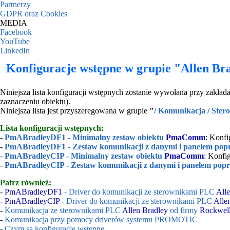
Partnerzy
GDPR oraz Cookies
MEDIA
Facebook
YouTube
LinkedIn
Konfiguracje wstępne w grupie "Allen Br
Niniejsza lista konfiguracji wstępnych zostanie wywołana przy zakła
zaznaczeniu obiektu).
Niniejsza lista jest przyszeregowana w grupie
"
/ Komunikacja / Ster
Lista konfiguracji wstępnych:
-
PmABradleyDF1 - Minimalny zestaw obiektu
PmaComm
: Konfi
-
PmABradleyDF1 - Zestaw komunikacji z danymi i panelem popr
-
PmABradleyCIP - Minimalny zestaw obiektu
PmaComm
: Konfi
-
PmABradleyCIP - Zestaw komunikacji z danymi i panelem popr
Patrz również:
-
PmABradleyDF1
- Driver do komunikacji ze sterownikami PLC
All
-
PmABradleyCIP
- Driver do komunikacji ze sterownikami PLC
Alle
-
Komunikacja ze sterownikami PLC
Allen Bradley
od firmy
Rockwell
-
Komunikacja przy pomocy driverów systemu PROMOTIC
-
Czym są konfiguracje wstępne