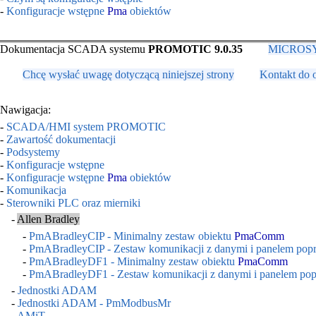
-
Konfiguracje wstępne
Pma
obiektów
Dokumentacja SCADA systemu
PROMOTIC 9.0.35
MICROSYS,
Chcę wysłać uwagę dotyczącą niniejszej strony
Kontakt do 
Nawigacja:
-
SCADA/HMI system PROMOTIC
-
Zawartość dokumentacji
-
Podsystemy
-
Konfiguracje wstępne
-
Konfiguracje wstępne
Pma
obiektów
-
Komunikacja
-
Sterowniki PLC oraz mierniki
-
Allen Bradley
-
PmABradleyCIP - Minimalny zestaw obiektu
PmaComm
-
PmABradleyCIP - Zestaw komunikacji z danymi i panelem popr
-
PmABradleyDF1 - Minimalny zestaw obiektu
PmaComm
-
PmABradleyDF1 - Zestaw komunikacji z danymi i panelem pop
-
Jednostki ADAM
-
Jednostki ADAM - PmModbusMr
-
AMiT