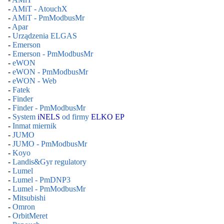
-
AMiT - AtouchX
-
AMiT - PmModbusMr
-
Apar
-
Urządzenia ELGAS
-
Emerson
-
Emerson - PmModbusMr
-
eWON
-
eWON - PmModbusMr
-
eWON - Web
-
Fatek
-
Finder
-
Finder - PmModbusMr
-
System
iNELS
od firmy
ELKO EP
-
Inmat miernik
-
JUMO
-
JUMO - PmModbusMr
-
Koyo
-
Landis&Gyr regulatory
-
Lumel
-
Lumel - PmDNP3
-
Lumel - PmModbusMr
-
Mitsubishi
-
Omron
-
OrbitMeret