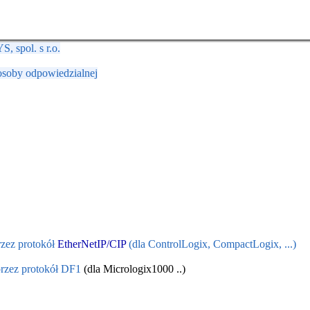
 spol. s r.o.
osoby odpowiedzialnej
zez protokół
EtherNetIP/CIP
(dla ControlLogix, CompactLogix, ...)
rzez protokół
DF1
(dla Micrologix1000 ..)