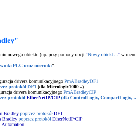
adley"
daniu nowego obiektu (np. przy pomocy opcji
"
Nowy obiekt ...
"
w menu 
owniki PLC oraz mierniki
"
.
guracja drivera komunikacyjnego
PmABradleyDF1
zez protokół
DF1
(dla Micrologix1000 ..)
guracja drivera komunikacyjnego
PmABradleyCIP
zez protokół
EtherNetIP/CIP
(dla ControlLogix, CompactLogix, ..
en Bradley
poprzez protokół
DF1
n Bradley
poprzez protokół
EtherNetIP/CIP
 Automation