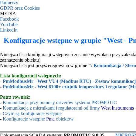
Partnerzy
GDPR oraz Cookies
MEDIA
Facebook
YouTube
LinkedIn
Konfiguracje wstępne w grupie "West -
Niniejsza lista konfiguracji wstępnych zostanie wywołana przy zakła
zaznaczeniu obiektu).
Niniejsza lista jest przyszeregowana w grupie
"
/ Komunikacja / Ster
Lista konfiguracji wstępnych:
-
PmModbusMr - West VU4 (Modbus RTU) - Zestaw komunikacji 
-
PmModbusMr - West 6100+ czujnik temperatury i regulator (M
Patrz również:
-
Komunikacja przy pomocy driverów systemu PROMOTIC
-
Komunikacja z miernikami i regulatorami od firmy
West Instruments
-
Czym są konfiguracje wstępne
-
Konfiguracje wstępne
Pma
obiektów
Dokumentacja SCADA systemu
PROMOTIC 9.0.35
MICROSYS,