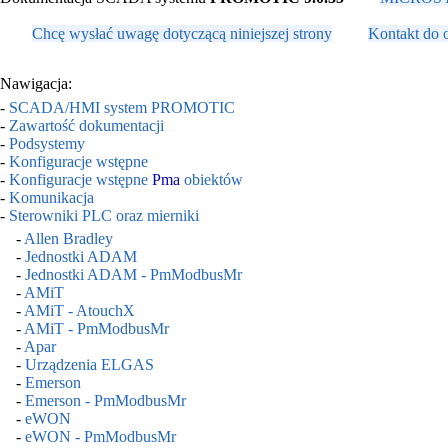
Chcę wysłać uwagę dotyczącą niniejszej strony
Kontakt do 
Nawigacja:
-
SCADA/HMI system PROMOTIC
-
Zawartość dokumentacji
-
Podsystemy
-
Konfiguracje wstępne
-
Konfiguracje wstępne
Pma
obiektów
-
Komunikacja
-
Sterowniki PLC oraz mierniki
-
Allen Bradley
-
Jednostki ADAM
-
Jednostki ADAM - PmModbusMr
-
AMiT
-
AMiT - AtouchX
-
AMiT - PmModbusMr
-
Apar
-
Urządzenia ELGAS
-
Emerson
-
Emerson - PmModbusMr
-
eWON
-
eWON - PmModbusMr