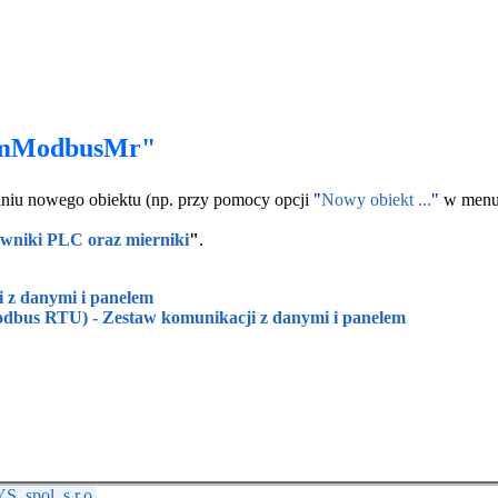
 PmModbusMr"
daniu nowego obiektu (np. przy pomocy opcji
"
Nowy obiekt ...
"
w menu 
owniki PLC oraz mierniki
"
.
z danymi i panelem
odbus RTU) - Zestaw komunikacji z danymi i panelem
 spol. s r.o.