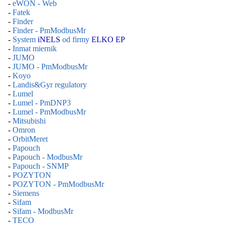
-
eWON - Web
-
Fatek
-
Finder
-
Finder - PmModbusMr
-
System
iNELS
od firmy
ELKO EP
-
Inmat miernik
-
JUMO
-
JUMO - PmModbusMr
-
Koyo
-
Landis&Gyr regulatory
-
Lumel
-
Lumel - PmDNP3
-
Lumel - PmModbusMr
-
Mitsubishi
-
Omron
-
OrbitMeret
-
Papouch
-
Papouch - ModbusMr
-
Papouch - SNMP
-
POZYTON
-
POZYTON - PmModbusMr
-
Siemens
-
Sifam
-
Sifam - ModbusMr
-
TECO