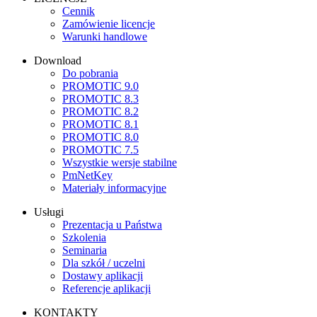
Cennik
Zamówienie licencje
Warunki handlowe
Download
Do pobrania
PROMOTIC 9.0
PROMOTIC 8.3
PROMOTIC 8.2
PROMOTIC 8.1
PROMOTIC 8.0
PROMOTIC 7.5
Wszystkie wersje stabilne
PmNetKey
Materiały informacyjne
Usługi
Prezentacja u Państwa
Szkolenia
Seminaria
Dla szkół / uczelni
Dostawy aplikacji
Referencje aplikacji
KONTAKTY