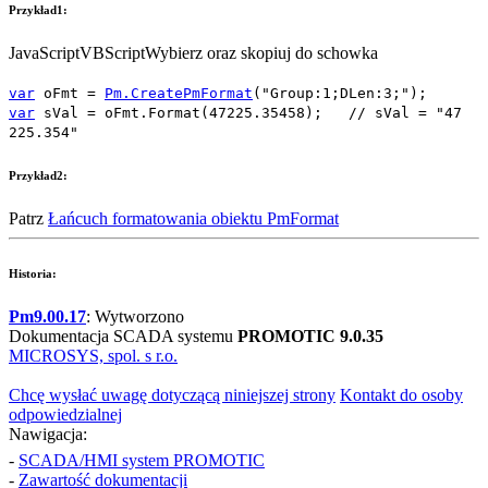
Przykład1:
JavaScript
VBScript
Wybierz oraz skopiuj do schowka
var
oFmt
=
Pm.CreatePmFormat
(
"Group:1;DLen:3;"
);
var
sVal
=
oFmt
.
Format
(
47225.35458
);
// sVal = "47
225.354"
Przykład2:
Patrz
Łańcuch formatowania obiektu
PmFormat
Historia:
Pm9.00.17
: Wytworzono
Dokumentacja SCADA systemu
PROMOTIC 9.0.35
MICROSYS, spol. s r.o.
Chcę wysłać uwagę dotyczącą niniejszej strony
Kontakt do osoby
odpowiedzialnej
Nawigacja:
-
SCADA/HMI system PROMOTIC
-
Zawartość dokumentacji