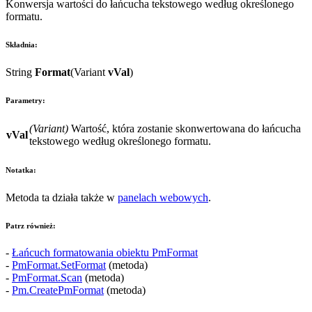
Konwersja wartości do łańcucha tekstowego według określonego
formatu.
Składnia:
String
Format
(
Variant
vVal
)
Parametry:
(
Variant
)
Wartość, która zostanie skonwertowana do łańcucha
vVal
tekstowego według określonego formatu.
Notatka:
Metoda ta działa także w
panelach webowych
.
Patrz również:
-
Łańcuch formatowania obiektu
PmFormat
-
PmFormat.SetFormat
(metoda)
-
PmFormat.Scan
(metoda)
-
Pm.CreatePmFormat
(metoda)