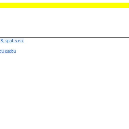
spol. s r.o.
ou osobu