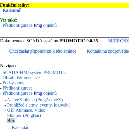
Funkční celky:
-
Kalendář
Viz také:
-
Předkonfigurace
Pmg
objektů
Dokumentace SCADA systému
PROMOTIC 9.0.35
MICROSYS, 
Chci zaslat připomínku k této stránce
Kontakt na zodpovědn
Navigace:
-
SCADA/HMI systém PROMOTIC
-
Obsah dokumentace
-
Podsystémy
-
Předkonfigurace
-
Předkonfigurace
Pmg
objektů
-
ActiveX objekt (PmgActiveX)
-
Prohlížeč alarmy, eventy, logování
-
GIF Animace, Video
-
Sloupec (PmgBar)
-
Box
-
Kalendář