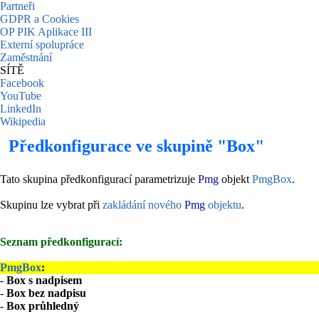
Partneři
GDPR a Cookies
OP PIK Aplikace III
Externí spolupráce
Zaměstnání
SÍTĚ
Facebook
YouTube
LinkedIn
Wikipedia
Předkonfigurace ve skupině "Box"
Tato skupina předkonfigurací parametrizuje
Pmg
objekt
PmgBox
.
Skupinu lze vybrat při
zakládání nového
Pmg
objektu
.
Seznam předkonfigurací:
PmgBox
:
-
Box s nadpisem
-
Box bez nadpisu
-
Box průhledný