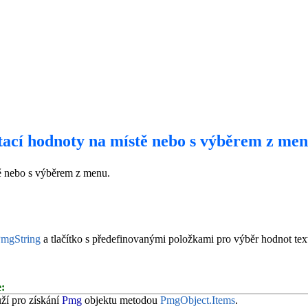
itací hodnoty na místě nebo s výběrem z me
tě nebo s výběrem z menu.
mgString
a tlačítko s předefinovanými položkami pro výběr hodnot te
:
ží pro získání
Pmg
objektu metodou
PmgObject.Items
.