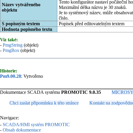
Tento konfigurátor nastaví počáteční h
Název vytvářeného
Maximální délka názvu je 30 znaků.
objektu
Je to systémový název, může obsahovat 
číslo.
S popisným textem
Popisek před editovatelným textem
Hodnota popisného textu
Viz také:
-
PmgString
(objekt)
-
PmgBox
(objekt)
Historie:
Pm9.00.28
: Vytvořeno
Dokumentace SCADA systému
PROMOTIC 9.0.35
MICROSYS, 
Chci zaslat připomínku k této stránce
Kontakt na zodpovědn
Navigace:
-
SCADA/HMI systém PROMOTIC
-
Obsah dokumentace