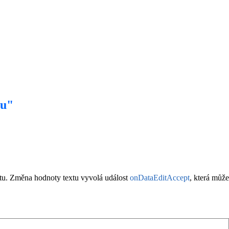
nu"
xtu. Změna hodnoty textu vyvolá událost
onDataEditAccept
, která může