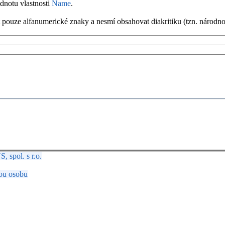
odnotu vlastnosti
Name
.
pouze alfanumerické znaky a nesmí obsahovat diakritiku (tzn. národnos
spol. s r.o.
ou osobu