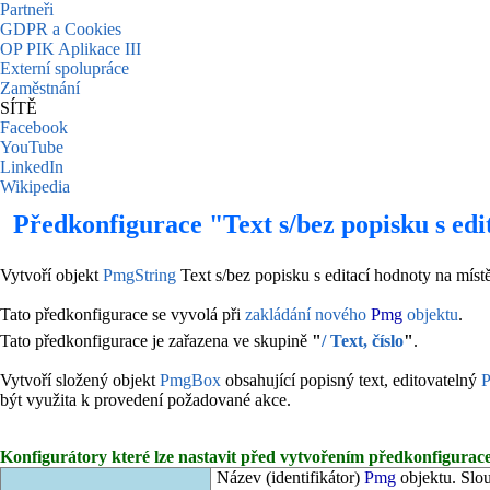
Partneři
GDPR a Cookies
OP PIK Aplikace III
Externí spolupráce
Zaměstnání
SÍTĚ
Facebook
YouTube
LinkedIn
Wikipedia
Předkonfigurace "Text s/bez popisku s ed
Vytvoří objekt
PmgString
Text s/bez popisku s editací hodnoty na mís
Tato předkonfigurace se vyvolá při
zakládání nového
Pmg
objektu
.
Tato předkonfigurace je zařazena ve skupině
"
/ Text, číslo
"
.
Vytvoří složený objekt
PmgBox
obsahující popisný text, editovatelný
P
být využita k provedení požadované akce.
Konfigurátory které lze nastavit před vytvořením předkonfigurace
Název (identifikátor)
Pmg
objektu. Slou