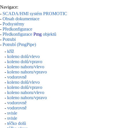
Navigace:
-
SCADA/HMI systém PROMOTIC
-
Obsah dokumentace
-
Podsystémy
-
Předkonfigurace
-
Předkonfigurace
Pmg
objektů
-
Potrubi
-
Potrubí (PmgPipe)
-
kříž
-
koleno dolů/vlevo
-
koleno dolů/vpravo
-
koleno nahoru/vlevo
-
koleno nahoru/vpravo
-
vodorovně
-
koleno dolů/vlevo
-
koleno dolů/vpravo
-
koleno nahoru/vlevo
-
koleno nahoru/vpravo
-
vodorovně
-
vodorovně
-
svisle
-
svisle
-
téčko dolů