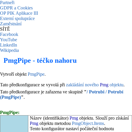
Partneři
GDPR a Cookies
OP PIK Aplikace III
Externí spolupráce
Zaměstnání
SÍTĚ
Facebook
YouTube
LinkedIn
Wikipedia
PmgPipe - téčko nahoru
Vytvoří objekt
PmgPipe
.
Tato předkonfigurace se vyvolá při
zakládání nového
Pmg
objektu
.
Tato předkonfigurace je zařazena ve skupině
"
/ Potrubi / Potrubí
(PmgPipe)
"
.
PmgPipe:
Název (identifikátor)
Pmg
objektu. Slouží pro získání
Pmg
objektu metodou
PmgObject.Items
.
Tento konfigurátor nastaví počáteční hodnotu