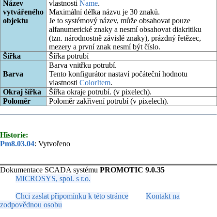
Název
vlastnosti
Name
.
vytvářeného
Maximální délka názvu je 30 znaků.
objektu
Je to systémový název, může obsahovat pouze
alfanumerické znaky a nesmí obsahovat diakritiku
(tzn. národnostně závislé znaky), prázdný řetězec,
mezery a první znak nesmí být číslo.
Šířka
Šířka potrubí
Barva vnitřku potrubí.
Barva
Tento konfigurátor nastaví počáteční hodnotu
vlastnosti
ColorItem
.
Okraj šířka
Šířka okraje potrubí. (v pixelech).
Poloměr
Poloměr zakřivení potrubí (v pixelech).
Historie:
Pm8.03.04
: Vytvořeno
Dokumentace SCADA systému
PROMOTIC 9.0.35
MICROSYS, spol. s r.o.
Chci zaslat připomínku k této stránce
Kontakt na
zodpovědnou osobu