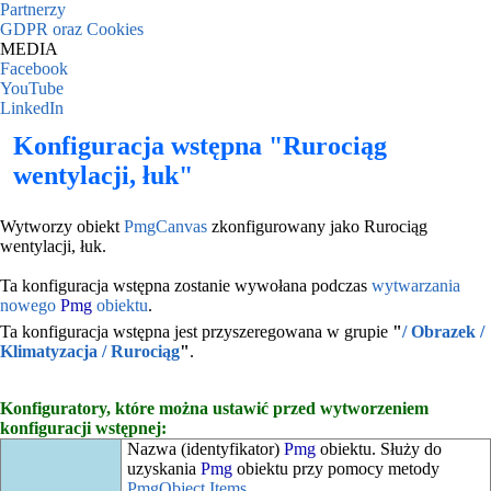
Partnerzy
GDPR oraz Cookies
MEDIA
Facebook
YouTube
LinkedIn
Konfiguracja wstępna "Rurociąg
wentylacji, łuk"
Wytworzy obiekt
PmgCanvas
zkonfigurowany jako Rurociąg
wentylacji, łuk.
Ta konfiguracja wstępna zostanie wywołana podczas
wytwarzania
nowego
Pmg
obiektu
.
Ta konfiguracja wstępna jest przyszeregowana w grupie
"
/ Obrazek /
Klimatyzacja / Rurociąg
"
.
Konfiguratory, które można ustawić przed wytworzeniem
konfiguracji wstępnej:
Nazwa (identyfikator)
Pmg
obiektu. Służy do
uzyskania
Pmg
obiektu przy pomocy metody
PmgObject.Items
.