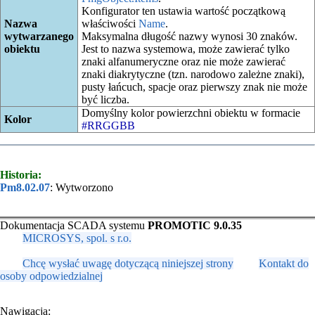
Konfigurator ten ustawia wartość początkową
Nazwa
właściwości
Name
.
wytwarzanego
Maksymalna długość nazwy wynosi 30 znaków.
obiektu
Jest to nazwa systemowa, może zawierać tylko
znaki alfanumeryczne oraz nie może zawierać
znaki diakrytyczne (tzn. narodowo zależne znaki),
pusty łańcuch, spacje oraz pierwszy znak nie może
być liczba.
Domyślny kolor powierzchni obiektu w formacie
Kolor
#RRGGBB
Historia:
Pm8.02.07
: Wytworzono
Dokumentacja SCADA systemu
PROMOTIC 9.0.35
MICROSYS, spol. s r.o.
Chcę wysłać uwagę dotyczącą niniejszej strony
Kontakt do
osoby odpowiedzialnej
Nawigacja: