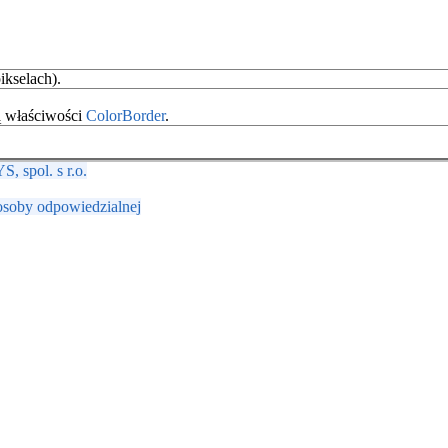
ikselach).
ą właściwości
ColorBorder
.
 spol. s r.o.
osoby odpowiedzialnej