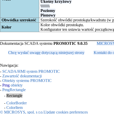
Ukośny krzyżowy
\\\\\\\\\
Poziomy
Pionowy
Obwódka szerokość
Szerokość obwódki prostokąta/kwadratu (w p
Kolor obwódki prostokątu.
Kolor
Konfigurator ten ustawia wartość początkow
Dokumentacja SCADA systemu
PROMOTIC 9.0.35
MICROSYS,
Chcę wysłać uwagę dotyczącą niniejszej strony
Kontakt do 
Nawigacja:
-
SCADA/HMI system PROMOTIC
-
Zawartość dokumentacji
-
Obiekty systemu PROMOTIC
-
Pmg
obiekty
-
PmgRectangle
-
Rectangle
-
ColorBorder
-
ColorItem
© MICROSYS, spol. s r.o.
Update cookies preferences