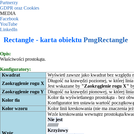
Partnerzy
GDPR oraz Cookies
MEDIA
Facebook
YouTube
LinkedIn
Rectangle - karta obiektu
PmgRectangle
Opis:
Właściwości prostokąta.
Konfiguratory:
Kwadrat
Wyświetl zawsze jako kwadrat bez względu 
Długość na krawędzi poziomej, w której linia 
Zaokrąglenie rogu X
Jest wskazane by
"Zaokrąglenie rogu X"
by
Zaokrąglenie rogu Y
Długość na krawędzi pionowej, w której linia 
Kolor tła wyświetlanego prostokąta - bez ob
Kolor tła
Konfigurator ten ustawia wartość początkow
Kolor wzoru
Kolor linii kreskowania (nie ma znaczenia jeż
Wzór kreskowania wewnątrz prostokąta/kwad
Nie jest
/////////
Krzyżowy
Wzór