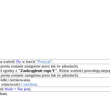
na wartość
Dy
w karcie "
Pozycja
".
prosta zostanie zastąpione przez łuk (w pikselach).
ł zgodny z
"Zaokrąglenie rogu Y"
. Różne wartości powodują niep
prosta zostanie zastąpiona przez łuk (w pikselach).
wódki i kreskowania.
ą właściwości
ColorItem
.
eli
Wzór = Nie jest
).
ratu.