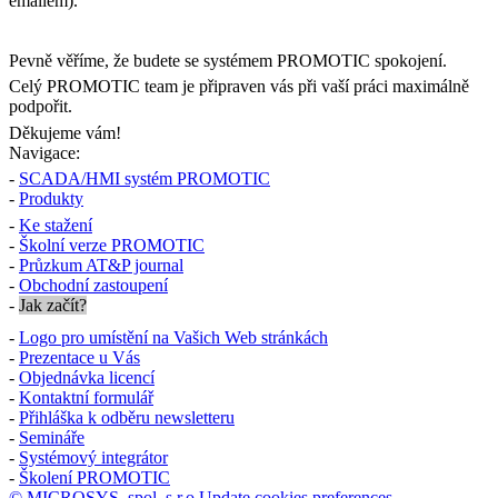
emailem).
Pevně věříme, že budete se systémem PROMOTIC spokojení.
Celý PROMOTIC team je připraven vás při vaší práci maximálně
podpořit.
Děkujeme vám!
Navigace:
-
SCADA/HMI systém PROMOTIC
-
Produkty
-
Ke stažení
-
Školní verze PROMOTIC
-
Průzkum AT&P journal
-
Obchodní zastoupení
-
Jak začít?
-
Logo pro umístění na Vašich Web stránkách
-
Prezentace u Vás
-
Objednávka licencí
-
Kontaktní formulář
-
Přihláška k odběru newsletteru
-
Semináře
-
Systémový integrátor
-
Školení PROMOTIC
© MICROSYS, spol. s r.o.
Update cookies preferences