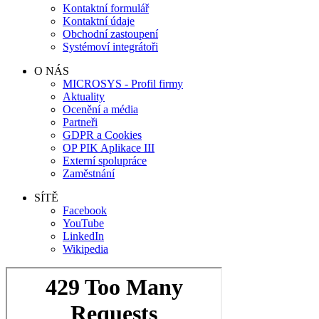
Kontaktní formulář
Kontaktní údaje
Obchodní zastoupení
Systémoví integrátoři
O NÁS
MICROSYS - Profil firmy
Aktuality
Ocenění a média
Partneři
GDPR a Cookies
OP PIK Aplikace III
Externí spolupráce
Zaměstnání
SÍTĚ
Facebook
YouTube
LinkedIn
Wikipedia