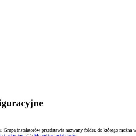
iguracyjne
ów. Grupa instalatorów przedstawia nazwany folder, do którego można
a i ustawienia
" >
Menedżer instalatorów
.