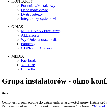
KONTAKTY
Formularz kontaktowy
Dane kontaktowe
Dystrybutorzy
Integratorzy systemowi
O NAS
MICROSYS - Profil firmy
Aktualności
Wyróżnienia oraz media
Partnerzy
GDPR oraz Cookies
MEDIA
Facebook
YouTube
LinkedIn
Grupa instalatorów - okno konf
Opis:
Okno jest przeznaczone do ustawienia właściwości grupy instalator
Opisywane okno konfiguracyjne można otworzyć w karcie "
Narzędzi