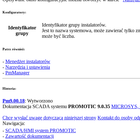
Konfiguratory:
Identyfikator grupy instalatorów.
Identyfikator
Jest to nazwa systemowa, może zawierać tylko zn
grupy
może być liczba.
Patrz również:
-
Menedżer instalatorów
-
Narzędzia i ustawienia
-
PmManager
Historia:
Pm9.00.18
: Wytworzono
Dokumentacja SCADA systemu
PROMOTIC 9.0.35
MICROSYS, spo
Chcę wysłać uwagę dotyczącą niniejszej strony
Kontakt do osoby od
Nawigacja:
-
SCADA/HMI system PROMOTIC
-
Zawartość dokumentacji