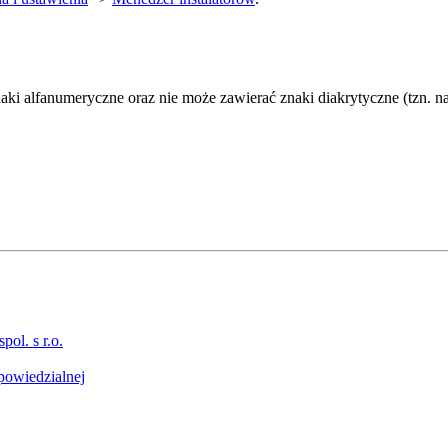
aki alfanumeryczne oraz nie może zawierać znaki diakrytyczne (tzn. na
l. s r.o.
powiedzialnej