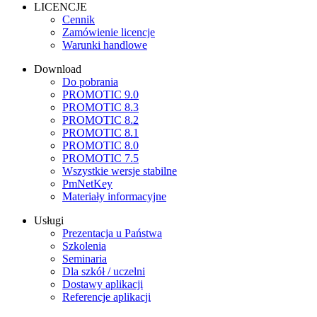
LICENCJE
Cennik
Zamówienie licencje
Warunki handlowe
Download
Do pobrania
PROMOTIC 9.0
PROMOTIC 8.3
PROMOTIC 8.2
PROMOTIC 8.1
PROMOTIC 8.0
PROMOTIC 7.5
Wszystkie wersje stabilne
PmNetKey
Materiały informacyjne
Usługi
Prezentacja u Państwa
Szkolenia
Seminaria
Dla szkół / uczelni
Dostawy aplikacji
Referencje aplikacji