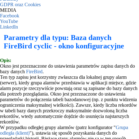
GDPR oraz Cookies
MEDIA
Facebook
YouTube
LinkedIn
Parametry dla typu: Baza danych
FireBird cyclic - okno konfiguracyjne
Opis:
Okno jest przeznaczone do ustawienia parametrów zapisu danych do
bazy danych
FireBird
.
Ten typ zapisu jest korzystny zwłaszcza dla lokalnej grupy alarm
(serwer), kiedy grupa alarmów przedstawia w aplikacji miejsce, gdzie
alarm pozycje rzeczywiście powstają oraz są zapisane do bazy danych
dla potrzeb przeglądania. Okno jest przeznaczone do ustawienia
parametrów do połączenia tabeli bazodanowej (np. z punktu widzenia
ograniczenia maksymalnej wielkości). Zawsze, kiedy liczba rekordów
w tabeli bazy danych przekroczy maksymalnie dozwoloną liczba
rekordów, wtedy automatycznie dojdzie do usunięcia najstarszych
rekordów.
W przypadku odległej grupy alarmów (patrz konfigurator "
Grupa
odległa (klient)
"), ustawia się sposób pozyskania danych do
przeglądarki historii. Bieżące stany alarmów nie są w ten sposób