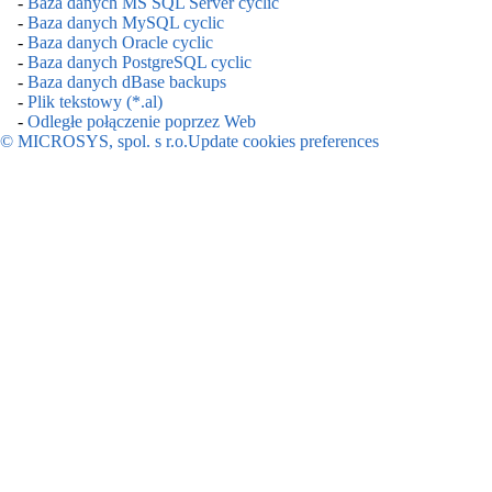
-
Baza danych MS SQL Server cyclic
-
Baza danych MySQL cyclic
-
Baza danych Oracle cyclic
-
Baza danych PostgreSQL cyclic
-
Baza danych dBase backups
-
Plik tekstowy (*.al)
-
Odległe połączenie poprzez Web
© MICROSYS, spol. s r.o.
Update cookies preferences