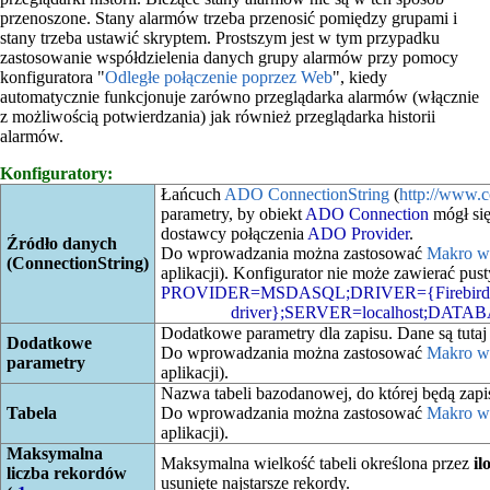
przenoszone. Stany alarmów trzeba przenosić pomiędzy grupami i
stany trzeba ustawić skryptem. Prostszym jest w tym przypadku
zastosowanie współdzielenia danych grupy alarmów przy pomocy
konfiguratora "
Odległe połączenie poprzez Web
", kiedy
automatycznie funkcjonuje zarówno przeglądarka alarmów (włącznie
z możliwością potwierdzania) jak również przeglądarka historii
alarmów.
Konfiguratory:
Łańcuch
ADO ConnectionString
(
http://www.c
parametry, by obiekt
ADO Connection
mógł si
dostawcy połączenia
ADO Provider
.
Źródło danych
Do wprowadzania można zastosować
Makro w
(ConnectionString)
aplikacji). Konfigurator nie może zawierać pus
PROVIDER=MSDASQL;DRIVER={Firebird/In
driver};SERVER=localhost;DATAB
Dodatkowe parametry dla zapisu. Dane są tuta
Dodatkowe
Do wprowadzania można zastosować
Makro w
parametry
aplikacji).
Nazwa tabeli bazodanowej, do której będą zap
Tabela
Do wprowadzania można zastosować
Makro w
aplikacji).
Maksymalna
Maksymalna wielkość tabeli określona przez
il
liczba rekordów
usunięte najstarsze rekordy.