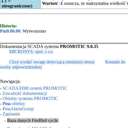
(
-1
=
Wartość
-1
oznacza, że maksymalna wielkość tab
nieograniczone)
Historia:
Pm9.00.00
: Wytworzono
Dokumentacja SCADA systemu
PROMOTIC 9.0.35
MICROSYS, spol. s r.o.
Chcę wysłać uwagę dotyczącą niniejszej strony
Kontakt do
osoby odpowiedzialnej
Nawigacja:
-
SCADA/HMI system PROMOTIC
-
Zawartość dokumentacji
-
Obiekty systemu PROMOTIC
-
Pma
obiekty
-
PmaAlarmGroup
-
Zapisanie
-
Baza danych FireBird cyclic